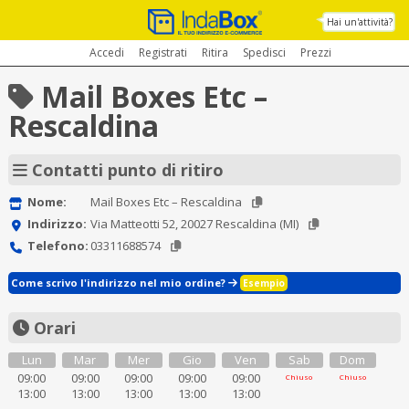
Hai un'attività?
Accedi
Registrati
Ritira
Spedisci
Prezzi
Mail Boxes Etc –
Rescaldina
Contatti punto di ritiro
Nome:
Mail Boxes Etc – Rescaldina
Indirizzo:
Via Matteotti 52, 20027 Rescaldina (MI)
Telefono:
03311688574
Come scrivo l'indirizzo nel mio ordine?
Esempio
Orari
Lun
Mar
Mer
Gio
Ven
Sab
Dom
09:00
09:00
09:00
09:00
09:00
Chiuso
Chiuso
13:00
13:00
13:00
13:00
13:00