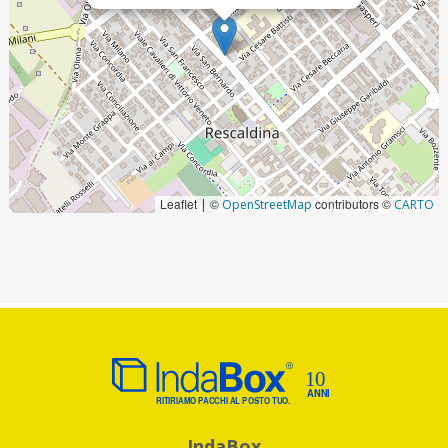
Leaflet
©
contributors ©
|
OpenStreetMap
CARTO
IndaBox