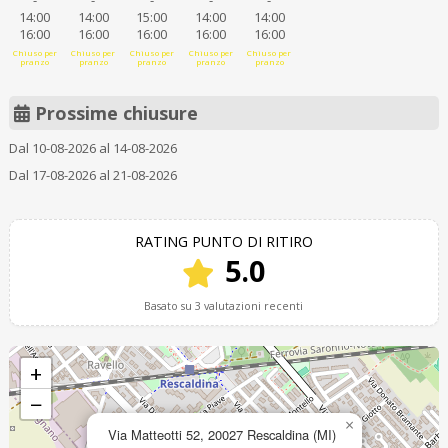
-
-
-
-
-
14:00
14:00
15:00
14:00
14:00
16:00
16:00
16:00
16:00
16:00
Chiuso per
Chiuso per
Chiuso per
Chiuso per
Chiuso per
pranzo
pranzo
pranzo
pranzo
pranzo
Prossime chiusure
Dal 10-08-2026 al 14-08-2026
Dal 17-08-2026 al 21-08-2026
RATING PUNTO DI RITIRO
5.0
Basato su 3 valutazioni recenti
+
−
×
Via Matteotti 52, 20027 Rescaldina (MI)