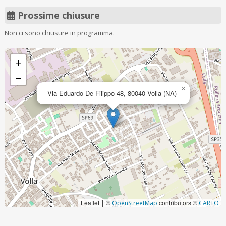
Prossime chiusure
Non ci sono chiusure in programma.
+
−
×
Via Eduardo De Filippo 48, 80040 Volla (NA)
Leaflet
©
contributors ©
|
OpenStreetMap
CARTO