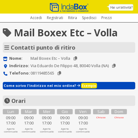
Hai un'attività?
Accedi
Registrati
Ritira
Spedisci
Prezzi
Mail Boxex Etc – Volla
Contatti punto di ritiro
Nome:
Mail Boxex Etc – Volla
Indirizzo:
Via Eduardo De Filippo 48, 80040 Volla (NA)
Telefono:
08119485565
Come scrivo l'indirizzo nel mio ordine?
Esempio
Orari
Lun
Mar
Mer
Gio
Ven
Sab
Dom
09:00
09:00
09:00
09:00
09:00
Chiuso
Chiuso
17:00
17:00
17:00
17:00
17:00
Aperto
Aperto
Aperto
Aperto
Aperto
continuato
continuato
continuato
continuato
continuato