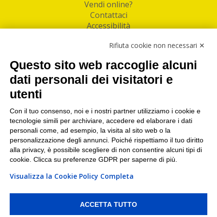
Vendi online?
Contattaci
Accessibilità
Follow Us
Rifiuta cookie non necessari ✕
Facebook
Questo sito web raccoglie alcuni
Linkedin
dati personali dei visitatori e
utenti
I nostri punti di ritiro e spedizione pacchi nelle
maggiori città italiane
Con il tuo consenso, noi e i nostri partner utilizziamo i cookie e
tecnologie simili per archiviare, accedere ed elaborare i dati
Torino
|
Milano
|
Roma
|
Bologna
|
Firenze
|
Genova
|
personali come, ad esempio, la visita al sito web o la
Napoli
|
Varese
personalizzazione degli annunci. Poiché rispettiamo il tuo diritto
alla privacy, è possibile scegliere di non consentire alcuni tipi di
cookie. Clicca su preferenze GDPR per saperne di più.
Visualizza la Cookie Policy Completa
©2026 IndaBox srl
PI/CF/N°Iscr.: 10821360012 | REA: RM 1494760 | Cap.Soc.: 50.000€ |
Whistleblowing
|
Privacy
|
Preferenze Cookies
ACCETTA TUTTO
IndaBox | Oltre 11.500 punti di ritiro tra Bar, Tabaccai, Edicole e Kipoint per