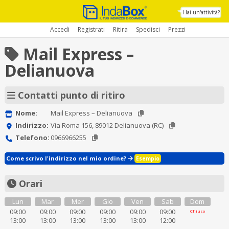
Hai un'attività?
Accedi
Registrati
Ritira
Spedisci
Prezzi
Mail Express –
Delianuova
Contatti punto di ritiro
Nome:
Mail Express – Delianuova
Indirizzo:
Via Roma 156, 89012 Delianuova (RC)
Telefono:
0966966255
Come scrivo l'indirizzo nel mio ordine?
Esempio
Orari
Lun
Mar
Mer
Gio
Ven
Sab
Dom
09:00
09:00
09:00
09:00
09:00
09:00
Chiuso
13:00
13:00
13:00
13:00
13:00
12:00