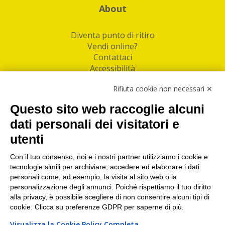
About
Diventa punto di ritiro
Vendi online?
Contattaci
Accessibilità
Follow Us
Rifiuta cookie non necessari ✕
Facebook
Questo sito web raccoglie alcuni
Linkedin
dati personali dei visitatori e
utenti
I nostri punti di ritiro e spedizione pacchi nelle
maggiori città italiane
Con il tuo consenso, noi e i nostri partner utilizziamo i cookie e
tecnologie simili per archiviare, accedere ed elaborare i dati
Torino
|
Milano
|
Roma
|
Bologna
|
Firenze
|
Genova
|
personali come, ad esempio, la visita al sito web o la
Napoli
|
Varese
personalizzazione degli annunci. Poiché rispettiamo il tuo diritto
alla privacy, è possibile scegliere di non consentire alcuni tipi di
cookie. Clicca su preferenze GDPR per saperne di più.
Visualizza la Cookie Policy Completa