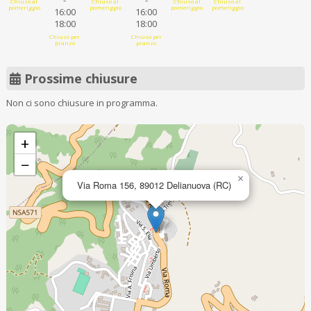
-
-
Chiuso al
Chiuso al
Chiuso al
Chiuso al
pomeriggio
pomeriggio
pomeriggio
pomeriggio
16:00
16:00
18:00
18:00
Chiuso per
Chiuso per
pranzo
pranzo
Prossime chiusure
Non ci sono chiusure in programma.
+
−
×
Via Roma 156, 89012 Delianuova (RC)