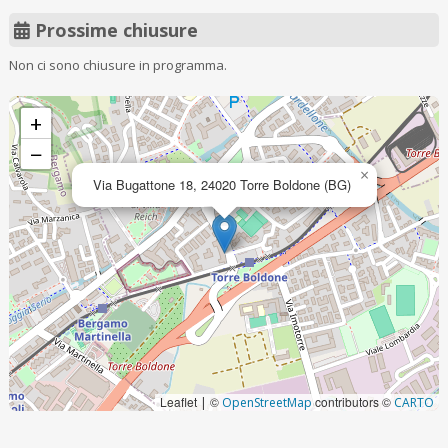
Prossime chiusure
Non ci sono chiusure in programma.
+
−
×
Via Bugattone 18, 24020 Torre Boldone (BG)
Leaflet
©
contributors ©
|
OpenStreetMap
CARTO