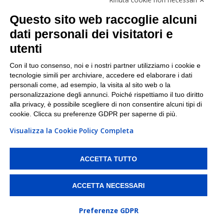
Facebook
Questo sito web raccoglie alcuni
Linkedin
dati personali dei visitatori e
utenti
I nostri punti di ritiro e spedizione pacchi nelle
maggiori città italiane
Con il tuo consenso, noi e i nostri partner utilizziamo i cookie e
tecnologie simili per archiviare, accedere ed elaborare i dati
Torino
|
Milano
|
Roma
|
Bologna
|
Firenze
|
Genova
|
personali come, ad esempio, la visita al sito web o la
Napoli
|
Varese
personalizzazione degli annunci. Poiché rispettiamo il tuo diritto
alla privacy, è possibile scegliere di non consentire alcuni tipi di
cookie. Clicca su preferenze GDPR per saperne di più.
Visualizza la Cookie Policy Completa
©2026 IndaBox srl
PI/CF/N°Iscr.: 10821360012 | REA: RM 1494760 | Cap.Soc.: 50.000€ |
Whistleblowing
|
Privacy
|
Preferenze Cookies
ACCETTA TUTTO
IndaBox | Oltre 11.500 punti di ritiro tra Bar, Tabaccai, Edicole e Kipoint per
ritirare i tuoi acquisti online e spedire i tuoi pacchi.
ACCETTA NECESSARI
Preferenze GDPR