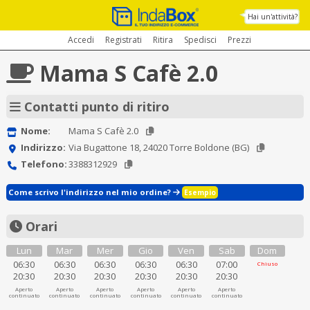
Hai un'attività?
Accedi
Registrati
Ritira
Spedisci
Prezzi
Mama S Cafè 2.0
Contatti punto di ritiro
Nome:
Mama S Cafè 2.0
Indirizzo:
Via Bugattone 18, 24020 Torre Boldone (BG)
Telefono:
3388312929
Come scrivo l'indirizzo nel mio ordine?
Esempio
Orari
Lun
Mar
Mer
Gio
Ven
Sab
Dom
06:30
06:30
06:30
06:30
06:30
07:00
Chiuso
20:30
20:30
20:30
20:30
20:30
20:30
Aperto
Aperto
Aperto
Aperto
Aperto
Aperto
continuato
continuato
continuato
continuato
continuato
continuato