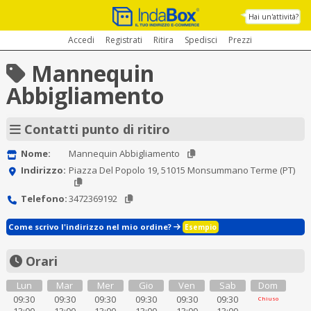
Hai un'attività?
Accedi
Registrati
Ritira
Spedisci
Prezzi
Mannequin
Abbigliamento
Contatti punto di ritiro
Nome:
Mannequin Abbigliamento
Indirizzo:
Piazza Del Popolo 19, 51015 Monsummano Terme (PT)
Telefono:
3472369192
Come scrivo l'indirizzo nel mio ordine?
Esempio
Orari
Lun
Mar
Mer
Gio
Ven
Sab
Dom
09:30
09:30
09:30
09:30
09:30
09:30
Chiuso