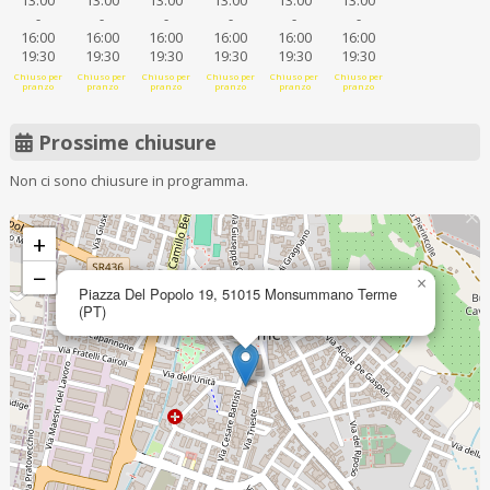
13:00
13:00
13:00
13:00
13:00
13:00
-
-
-
-
-
-
16:00
16:00
16:00
16:00
16:00
16:00
19:30
19:30
19:30
19:30
19:30
19:30
Chiuso per
Chiuso per
Chiuso per
Chiuso per
Chiuso per
Chiuso per
pranzo
pranzo
pranzo
pranzo
pranzo
pranzo
Prossime chiusure
Non ci sono chiusure in programma.
+
−
×
Piazza Del Popolo 19, 51015 Monsummano Terme
(PT)