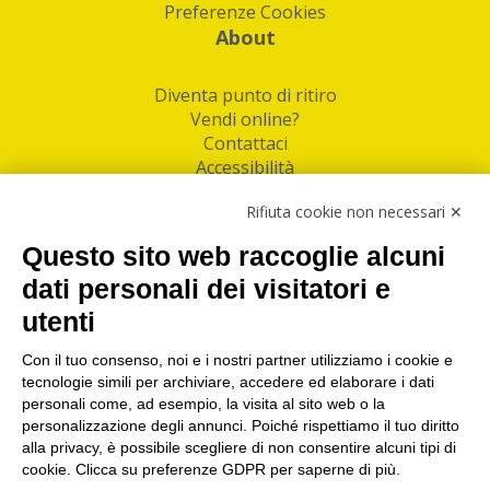
Preferenze Cookies
About
Diventa punto di ritiro
Vendi online?
Contattaci
Accessibilità
Follow Us
Rifiuta cookie non necessari ✕
Facebook
Questo sito web raccoglie alcuni
Linkedin
dati personali dei visitatori e
utenti
I nostri punti di ritiro e spedizione pacchi nelle
maggiori città italiane
Con il tuo consenso, noi e i nostri partner utilizziamo i cookie e
tecnologie simili per archiviare, accedere ed elaborare i dati
Torino
|
Milano
|
Roma
|
Bologna
|
Firenze
|
Genova
|
personali come, ad esempio, la visita al sito web o la
Napoli
|
Varese
personalizzazione degli annunci. Poiché rispettiamo il tuo diritto
alla privacy, è possibile scegliere di non consentire alcuni tipi di
cookie. Clicca su preferenze GDPR per saperne di più.