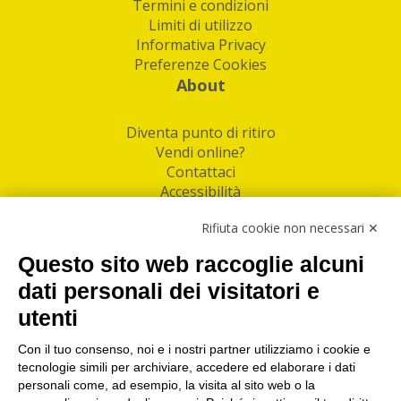
Termini e condizioni
Limiti di utilizzo
Informativa Privacy
Preferenze Cookies
About
Diventa punto di ritiro
Vendi online?
Contattaci
Accessibilità
Follow Us
Rifiuta cookie non necessari ✕
Facebook
Questo sito web raccoglie alcuni
Linkedin
dati personali dei visitatori e
utenti
I nostri punti di ritiro e spedizione pacchi nelle
maggiori città italiane
Con il tuo consenso, noi e i nostri partner utilizziamo i cookie e
tecnologie simili per archiviare, accedere ed elaborare i dati
Torino
|
Milano
|
Roma
|
Bologna
|
Firenze
|
Genova
|
personali come, ad esempio, la visita al sito web o la
Napoli
|
Varese