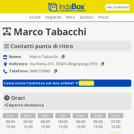
Hai un'attività?
Accedi
Registrati
Ritira
Spedisci
Prezzi
Marco Tabacchi
Contatti punto di ritiro
Nome:
Marco Tabacchi
Indirizzo:
Via Roma 231, 35020 Albignasego (PD)
Telefono:
0495733845
Come scrivo l'indirizzo nel mio ordine?
Esempio
Orari
Aperto domenica
Lun
Mar
Mer
Gio
Ven
Sab
Dom
06:00
06:00
06:00
06:00
06:00
06:00
07:00
13:00
13:00
13:00
13:00
13:00
13:00
13:00
-
-
-
-
-
-
Chiuso al