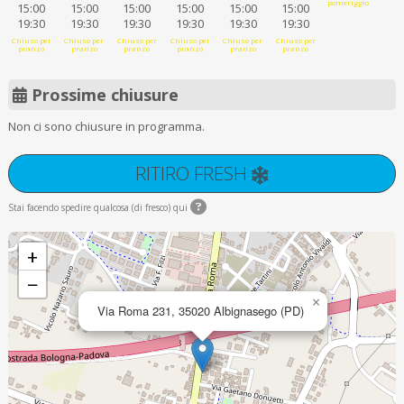
pomeriggio
15:00
15:00
15:00
15:00
15:00
15:00
19:30
19:30
19:30
19:30
19:30
19:30
Chiuso per
Chiuso per
Chiuso per
Chiuso per
Chiuso per
Chiuso per
pranzo
pranzo
pranzo
pranzo
pranzo
pranzo
Prossime chiusure
Non ci sono chiusure in programma.
RITIRO FRESH
Stai facendo spedire qualcosa (di fresco) qui
+
−
×
Via Roma 231, 35020 Albignasego (PD)