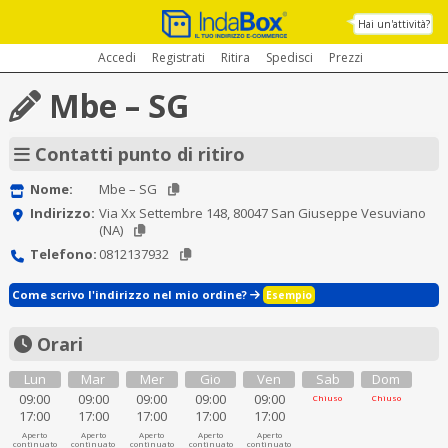
Hai un'attività?
Accedi
Registrati
Ritira
Spedisci
Prezzi
Mbe – SG
Contatti punto di ritiro
Nome:
Mbe – SG
Indirizzo:
Via Xx Settembre 148, 80047 San Giuseppe Vesuviano
(NA)
Telefono:
0812137932
Come scrivo l'indirizzo nel mio ordine?
Esempio
Orari
Lun
Mar
Mer
Gio
Ven
Sab
Dom
09:00
09:00
09:00
09:00
09:00
Chiuso
Chiuso
17:00
17:00
17:00
17:00
17:00
Aperto
Aperto
Aperto
Aperto
Aperto
continuato
continuato
continuato
continuato
continuato