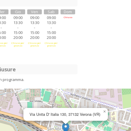
er
Gio
Ven
Sab
Dom
9:00
09:00
09:00
09:00
Chiuso
3:30
13:30
13:30
13:30
-
-
-
-
5:00
15:00
15:00
15:00
0:00
20:00
20:00
20:00
so per
Chiuso per
Chiuso per
Chiuso per
anzo
pranzo
pranzo
pranzo
iusure
in programma.
×
Via Unita D' Italia 130, 37132 Verona (VR)