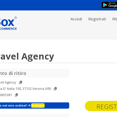
Accedi
Registrati
Rit
avel Agency
to di ritiro
vel Agency
ta D' Italia 130, 37132 Verona (VR)
6835381
REGIST
zo nel mio ordine?
Esempio