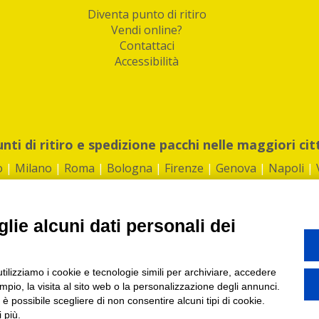
Diventa punto di ritiro
Vendi online?
Contattaci
Accessibilità
unti di ritiro e spedizione pacchi nelle maggiori cit
o
|
Milano
|
Roma
|
Bologna
|
Firenze
|
Genova
|
Napoli
|
lie alcuni dati personali dei
©2026 IndaBox srl
utilizziamo i cookie e tecnologie simili per archiviare, accedere
1360012 | REA: RM 1494760 | Cap.Soc.: 50.000€ |
Whistleblowing
|
Privacy
|
ti di ritiro tra Bar, Tabaccai, Edicole e Kipoint per ritirare i tuoi acquisti onli
pio, la visita al sito web o la personalizzazione degli annunci.
, è possibile scegliere di non consentire alcuni tipi di cookie.
 più.