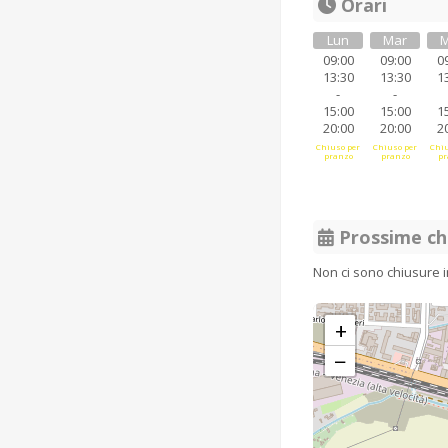
Orari
Lun
Mar
M
09:00
09:00
0
13:30
13:30
1
-
-
15:00
15:00
1
20:00
20:00
2
Chiuso per
Chiuso per
Chiu
pranzo
pranzo
pr
Prossime ch
Non ci sono chiusure 
+
−