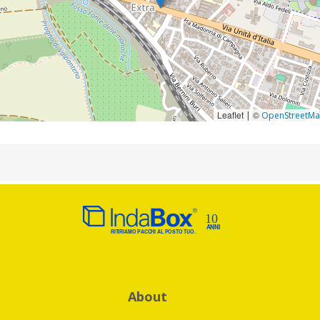
Leaflet
©
|
OpenStreetM
About