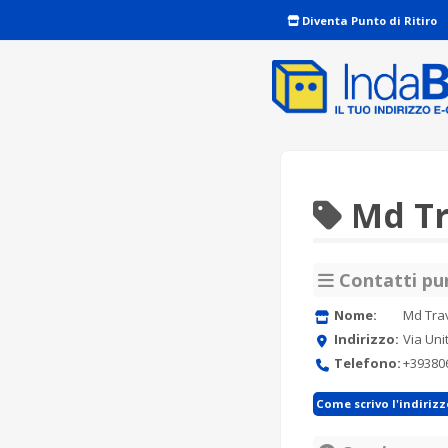
Diventa Punto di Ritiro
Md Tr
Contatti pun
Nome:
Md Tra
Indirizzo:
Via Uni
Telefono:
+39380
Come scrivo l'indiriz