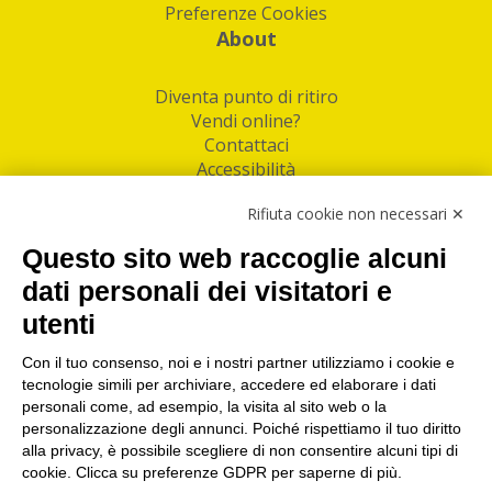
Preferenze Cookies
About
Diventa punto di ritiro
Vendi online?
Contattaci
Accessibilità
Follow Us
Rifiuta cookie non necessari ✕
Facebook
Questo sito web raccoglie alcuni
Linkedin
dati personali dei visitatori e
utenti
I nostri punti di ritiro e spedizione pacchi nelle
maggiori città italiane
Con il tuo consenso, noi e i nostri partner utilizziamo i cookie e
tecnologie simili per archiviare, accedere ed elaborare i dati
Torino
|
Milano
|
Roma
|
Bologna
|
Firenze
|
Genova
|
personali come, ad esempio, la visita al sito web o la
Napoli
|
Varese
personalizzazione degli annunci. Poiché rispettiamo il tuo diritto
alla privacy, è possibile scegliere di non consentire alcuni tipi di
cookie. Clicca su preferenze GDPR per saperne di più.