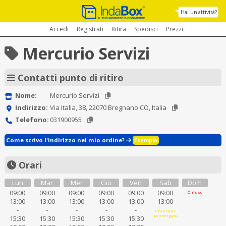
Hai un'attività?
Accedi
Registrati
Ritira
Spedisci
Prezzi
Mercurio Servizi
Contatti punto di ritiro
Nome:
Mercurio Servizi
Indirizzo:
Via Italia, 38, 22070 Bregnano CO, Italia
Telefono:
031900955
Come scrivo l'indirizzo nel mio ordine?
Esempio
Orari
Lun
Mar
Mer
Gio
Ven
Sab
Dom
09:00
09:00
09:00
09:00
09:00
09:00
Chiuso
13:00
13:00
13:00
13:00
13:00
13:00
-
-
-
-
-
Chiuso al
pomeriggio
15:30
15:30
15:30
15:30
15:30