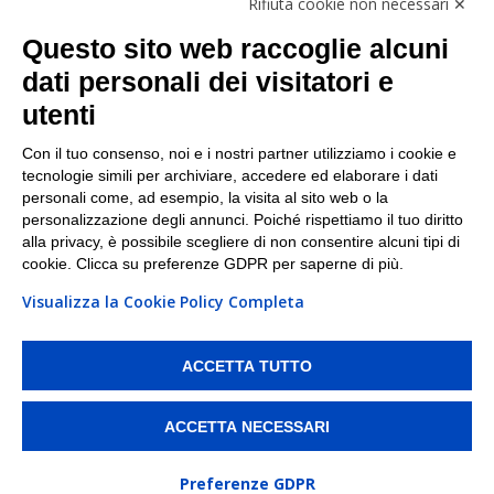
Rifiuta cookie non necessari ✕
Facebook
Questo sito web raccoglie alcuni
Linkedin
dati personali dei visitatori e
utenti
I nostri punti di ritiro e spedizione pacchi nelle
maggiori città italiane
Con il tuo consenso, noi e i nostri partner utilizziamo i cookie e
tecnologie simili per archiviare, accedere ed elaborare i dati
Torino
|
Milano
|
Roma
|
Bologna
|
Firenze
|
Genova
|
personali come, ad esempio, la visita al sito web o la
Napoli
|
Varese
personalizzazione degli annunci. Poiché rispettiamo il tuo diritto
alla privacy, è possibile scegliere di non consentire alcuni tipi di
cookie. Clicca su preferenze GDPR per saperne di più.
Visualizza la Cookie Policy Completa
©2026 IndaBox srl
PI/CF/N°Iscr.: 10821360012 | REA: RM 1494760 | Cap.Soc.: 50.000€ |
Whistleblowing
|
Privacy
|
Preferenze Cookies
ACCETTA TUTTO
IndaBox | Oltre 11.500 punti di ritiro tra Bar, Tabaccai, Edicole e Kipoint per
ritirare i tuoi acquisti online e spedire i tuoi pacchi.
ACCETTA NECESSARI
Preferenze GDPR