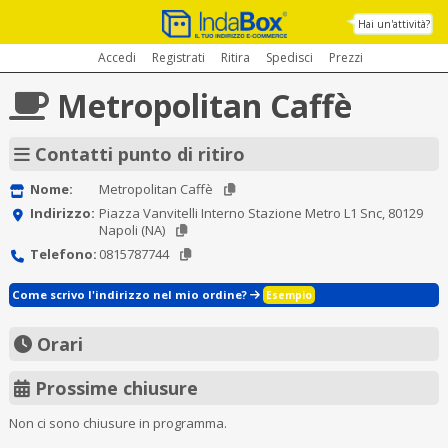
Hai un'attività?
Accedi
Registrati
Ritira
Spedisci
Prezzi
Metropolitan Caffè
Contatti punto di ritiro
Nome:
Metropolitan Caffè
Indirizzo:
Piazza Vanvitelli Interno Stazione Metro L1 Snc, 80129
Napoli (NA)
Telefono:
0815787744
Come scrivo l'indirizzo nel mio ordine?
Esempio
Orari
Prossime chiusure
Non ci sono chiusure in programma.