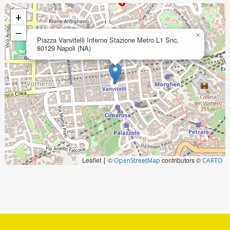
+
−
×
Piazza Vanvitelli Interno Stazione Metro L1 Snc,
80129 Napoli (NA)
Leaflet
©
contributors ©
|
OpenStreetMap
CARTO