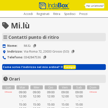
Hai un'attività?
Accedi
Registrati
Ritira
Spedisci
Prezzi
Mi.lù
Contatti punto di ritiro
Nome:
Mi.lù
Indirizzo:
Via Roma 72, 23033 Grosio (SO)
Telefono:
0342847536
Come scrivo l'indirizzo nel mio ordine?
Esempio
Orari
Lun
Mar
Mer
Gio
Ven
Sab
Dom
09:00
09:00
09:00
09:00
09:00
Chiuso
Chiuso
12:00
12:00
12:00
12:00
12:00
-
-
-
-
-
15:00
15:00
15:00
15:00
15:00