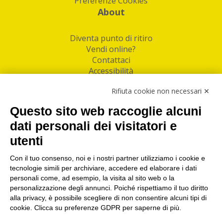
Preferenze Cookies
About
Diventa punto di ritiro
Vendi online?
Contattaci
Accessibilità
Follow Us
Rifiuta cookie non necessari ✕
Facebook
Questo sito web raccoglie alcuni
Linkedin
dati personali dei visitatori e
utenti
I nostri punti di ritiro e spedizione pacchi nelle
maggiori città italiane
Con il tuo consenso, noi e i nostri partner utilizziamo i cookie e
tecnologie simili per archiviare, accedere ed elaborare i dati
Torino
|
Milano
|
Roma
|
Bologna
|
Firenze
|
Genova
|
personali come, ad esempio, la visita al sito web o la
Napoli
|
Varese
personalizzazione degli annunci. Poiché rispettiamo il tuo diritto
alla privacy, è possibile scegliere di non consentire alcuni tipi di
cookie. Clicca su preferenze GDPR per saperne di più.