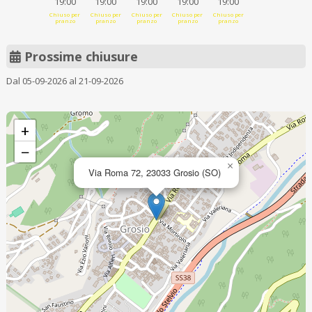
19:00
19:00
19:00
19:00
19:00
Chiuso per
Chiuso per
Chiuso per
Chiuso per
Chiuso per
pranzo
pranzo
pranzo
pranzo
pranzo
Prossime chiusure
Dal 05-09-2026 al 21-09-2026
+
−
×
Via Roma 72, 23033 Grosio (SO)