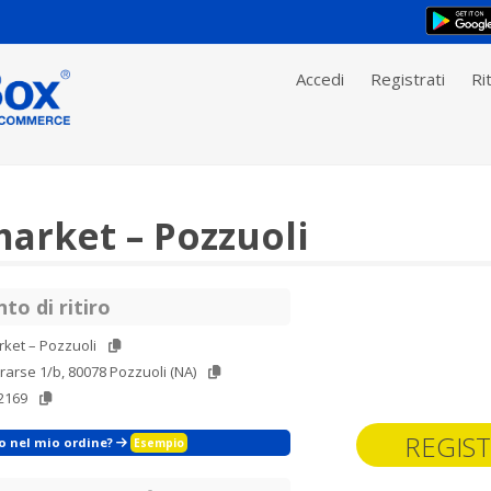
Accedi
Registrati
Rit
arket – Pozzuoli
to di ritiro
ket – Pozzuoli
trarse 1/b, 80078 Pozzuoli (NA)
2169
REGIST
zo nel mio ordine?
Esempio