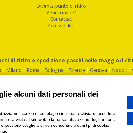
Diventa punto di ritiro
Vendi online?
Contattaci
Accessibilità
unti di ritiro e spedizione pacchi nelle maggiori cit
o
|
Milano
|
Roma
|
Bologna
|
Firenze
|
Genova
|
Napoli
|
lie alcuni dati personali dei
©2026 IndaBox srl
utilizziamo i cookie e tecnologie simili per archiviare, accedere
1360012 | REA: RM 1494760 | Cap.Soc.: 50.000€ |
Whistleblowing
|
Privacy
|
ti di ritiro tra Bar, Tabaccai, Edicole e Kipoint per ritirare i tuoi acquisti onli
pio, la visita al sito web o la personalizzazione degli annunci.
, è possibile scegliere di non consentire alcuni tipi di cookie.
 più.