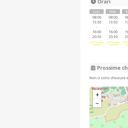
Orari
Lun
Mar
M
08:00
08:00
0
13:30
13:30
1
-
-
16:00
16:00
1
20:30
20:30
2
Chiuso per
Chiuso per
Chiu
pranzo
pranzo
pr
Prossime ch
Non ci sono chiusure 
+
−