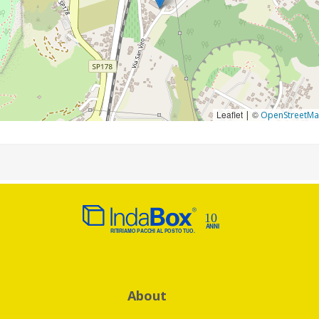
Leaflet
©
|
OpenStreetM
About