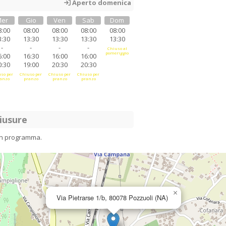
Aperto domenica
er
Gio
Ven
Sab
Dom
8:00
08:00
08:00
08:00
08:00
3:30
13:30
13:30
13:30
13:30
-
-
-
-
Chiuso al
pomeriggio
6:00
16:30
16:00
16:00
0:30
19:00
20:30
20:30
so per
Chiuso per
Chiuso per
Chiuso per
anzo
pranzo
pranzo
pranzo
iusure
in programma.
×
Via Pietrarse 1/b, 80078 Pozzuoli (NA)