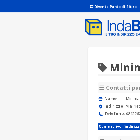
Diventa Punto di Ritiro
Minim
Contatti pun
Nome:
Minimar
Indirizzo:
Via Pie
Telefono:
081526
Come scrivo l'indiriz