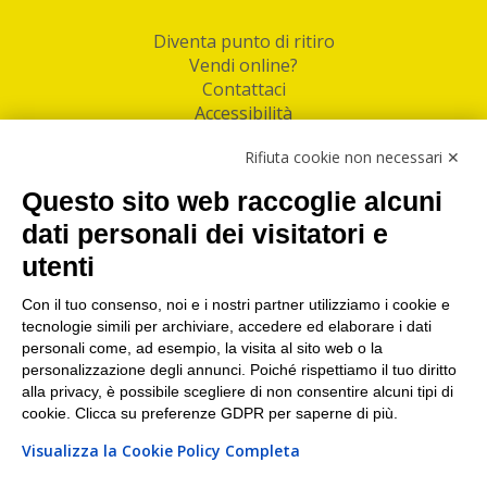
Diventa punto di ritiro
Vendi online?
Contattaci
Accessibilità
Follow Us
Rifiuta cookie non necessari ✕
Facebook
Questo sito web raccoglie alcuni
Linkedin
dati personali dei visitatori e
utenti
I nostri punti di ritiro e spedizione pacchi nelle
maggiori città italiane
Con il tuo consenso, noi e i nostri partner utilizziamo i cookie e
tecnologie simili per archiviare, accedere ed elaborare i dati
Torino
|
Milano
|
Roma
|
Bologna
|
Firenze
|
Genova
|
personali come, ad esempio, la visita al sito web o la
Napoli
|
Varese
personalizzazione degli annunci. Poiché rispettiamo il tuo diritto
alla privacy, è possibile scegliere di non consentire alcuni tipi di
cookie. Clicca su preferenze GDPR per saperne di più.
Visualizza la Cookie Policy Completa
©2026 IndaBox srl