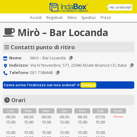
Hai un'attività?
Accedi
Registrati
Ritira
Spedisci
Prezzi
Mirò – Bar Locanda
Contatti punto di ritiro
Nome:
Mirò – Bar Locanda
Indirizzo:
Via IV Novembre, 571, 22040 Alzate Brianza CO, Italia
Telefono:
031 7186448
Come scrivo l'indirizzo nel mio ordine?
Esempio
Orari
Lun
Mar
Mer
Gio
Ven
Sab
Dom
06:30
06:30
06:30
06:30
06:30
07:30
Chiuso
15:00
15:00
15:00
15:00
15:00
15:00
-
-
-
-
-
-
15:00
15:00
15:00
15:00
15:00
15:00