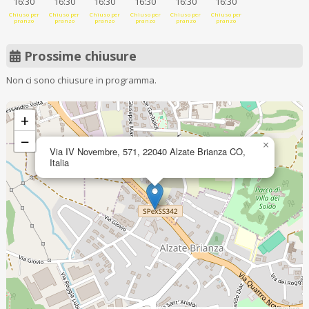
16:30
16:30
16:30
16:30
16:30
16:30
Chiuso per
Chiuso per
Chiuso per
Chiuso per
Chiuso per
Chiuso per
pranzo
pranzo
pranzo
pranzo
pranzo
pranzo
Prossime chiusure
Non ci sono chiusure in programma.
+
−
×
Via IV Novembre, 571, 22040 Alzate Brianza CO,
Italia