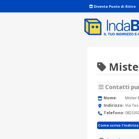
Diventa Punto di Ritiro
Miste
Contatti pun
Nome:
Mister 
Indirizzo:
Via Tes
Telefono:
082330
Come scrivo l'indiriz