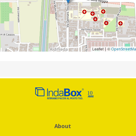
Leaflet
©
|
OpenStreetM
About