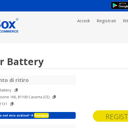
Accedi
Registrati
Rit
r Battery
to di ritiro
Battery
cione 166, 81100 Caserta (CE)
2131
REGIST
zo nel mio ordine?
Esempio