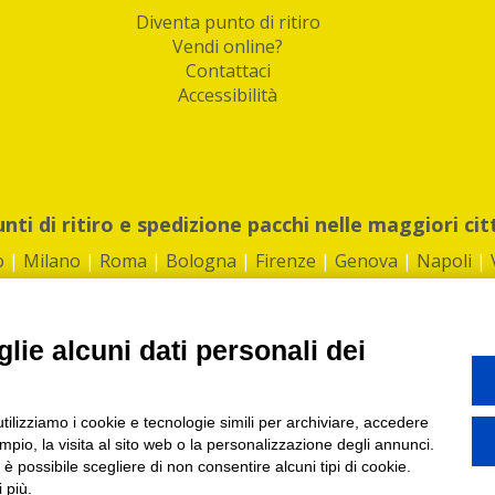
Diventa punto di ritiro
Vendi online?
Contattaci
Accessibilità
unti di ritiro e spedizione pacchi nelle maggiori cit
o
|
Milano
|
Roma
|
Bologna
|
Firenze
|
Genova
|
Napoli
|
lie alcuni dati personali dei
©2026 IndaBox srl
utilizziamo i cookie e tecnologie simili per archiviare, accedere
1360012 | REA: RM 1494760 | Cap.Soc.: 50.000€ |
Whistleblowing
|
Privacy
|
ti di ritiro tra Bar, Tabaccai, Edicole e Kipoint per ritirare i tuoi acquisti onli
pio, la visita al sito web o la personalizzazione degli annunci.
, è possibile scegliere di non consentire alcuni tipi di cookie.
 più.