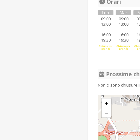
Orari
Lun
Mar
M
09:00
09:00
0
13:00
13:00
1
-
-
16:00
16:00
1
19:30
19:30
1
Chiuso per
Chiuso per
Chiu
pranzo
pranzo
pr
Prossime ch
Non ci sono chiusure 
+
−