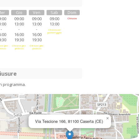
er
Gio
Ven
Sab
Dom
9:00
09:00
09:00
09:00
Chiuso
3:00
13:00
13:00
13:00
-
-
-
Chiuso al
pomeriggio
6:00
16:00
16:00
9:30
19:30
19:30
so per
Chiuso per
Chiuso per
anzo
pranzo
pranzo
iusure
in programma.
×
Via Tescione 166, 81100 Caserta (CE)