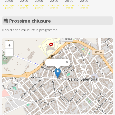
20:00
20:00
20:00
20:00
20:00
20:00
Chiuso per
Chiuso per
Chiuso per
Chiuso per
Chiuso per
Chiuso per
pranzo
pranzo
pranzo
pranzo
pranzo
pranzo
Prossime chiusure
Non ci sono chiusure in programma.
+
−
×