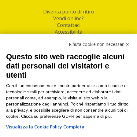
Diventa punto di ritiro
Vendi online?
Contattaci
Accessibilità
Follow Us
Rifiuta cookie non necessari ✕
Facebook
Questo sito web raccoglie alcuni
Linkedin
dati personali dei visitatori e
utenti
I nostri punti di ritiro e spedizione pacchi nelle
maggiori città italiane
Con il tuo consenso, noi e i nostri partner utilizziamo i cookie e
tecnologie simili per archiviare, accedere ed elaborare i dati
Torino
|
Milano
|
Roma
|
Bologna
|
Firenze
|
Genova
|
personali come, ad esempio, la visita al sito web o la
Napoli
|
Varese
personalizzazione degli annunci. Poiché rispettiamo il tuo diritto
alla privacy, è possibile scegliere di non consentire alcuni tipi di
cookie. Clicca su preferenze GDPR per saperne di più.
Visualizza la Cookie Policy Completa
©2026 IndaBox srl