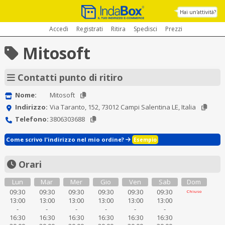
Hai un'attività?
Accedi
Registrati
Ritira
Spedisci
Prezzi
Mitosoft
Contatti punto di ritiro
Nome:
Mitosoft
Indirizzo:
Via Taranto, 152, 73012 Campi Salentina LE, Italia
Telefono:
3806303688
Come scrivo l'indirizzo nel mio ordine?
Esempio
Orari
Lun
Mar
Mer
Gio
Ven
Sab
Dom
09:30
09:30
09:30
09:30
09:30
09:30
Chiuso
13:00
13:00
13:00
13:00
13:00
13:00
-
-
-
-
-
-
16:30
16:30
16:30
16:30
16:30
16:30