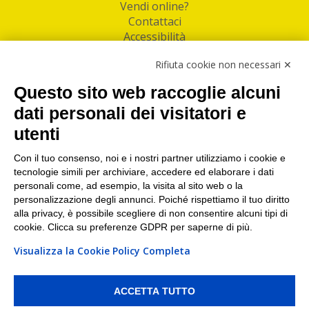
Vendi online?
Contattaci
Accessibilità
Follow Us
Rifiuta cookie non necessari ✕
Facebook
Questo sito web raccoglie alcuni
Linkedin
dati personali dei visitatori e
utenti
I nostri punti di ritiro e spedizione pacchi nelle
maggiori città italiane
Con il tuo consenso, noi e i nostri partner utilizziamo i cookie e
tecnologie simili per archiviare, accedere ed elaborare i dati
Torino
|
Milano
|
Roma
|
Bologna
|
Firenze
|
Genova
|
personali come, ad esempio, la visita al sito web o la
Napoli
|
Varese
personalizzazione degli annunci. Poiché rispettiamo il tuo diritto
alla privacy, è possibile scegliere di non consentire alcuni tipi di
cookie. Clicca su preferenze GDPR per saperne di più.
Visualizza la Cookie Policy Completa
©2026 IndaBox srl
PI/CF/N°Iscr.: 10821360012 | REA: RM 1494760 | Cap.Soc.: 50.000€ |
Whistleblowing
|
Privacy
|
Preferenze Cookies
ACCETTA TUTTO
IndaBox | Oltre 11.500 punti di ritiro tra Bar, Tabaccai, Edicole e Kipoint per