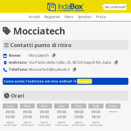
Hai un'attività?
Accedi
Registrati
Ritira
Spedisci
Prezzi
Mocciatech
Contatti punto di ritiro
Nome:
Mocciatech
Indirizzo:
Via Paolo della Valle, 25, 80126 Napoli NA, Italia
Telefono:
MocciaTech@outlook.it
Come scrivo l'indirizzo nel mio ordine?
Esempio
Orari
Lun
Mar
Mer
Gio
Ven
Sab
Dom
09:00
09:00
09:00
09:00
09:00
09:00
Chiuso
20:00
20:00
20:00
20:00
20:00
18:30
Aperto
Aperto
Aperto
Aperto
Aperto
Aperto
continuato
continuato
continuato
continuato
continuato
continuato