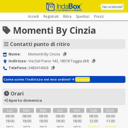
Hai un'attività?
Accedi
Registrati
Ritira
Spedisci
Prezzi
Momenti By Cinzia
Contatti punto di ritiro
Nome:
Momenti By Cinzia
Indirizzo:
Via Del Piano 143, 18018 Taggia (IM)
Telefono:
3483414928
Come scrivo l'indirizzo nel mio ordine?
Esempio
Orari
Aperto domenica
Lun
Mar
Mer
Gio
Ven
Sab
Dom
08:00
08:00
08:00
08:00
08:00
08:00
09:00
18:00
18:00
18:00
18:00
18:00
12:00
11:00
Aperto
Aperto
Aperto
Aperto
Aperto
Chiuso al
Chiuso al