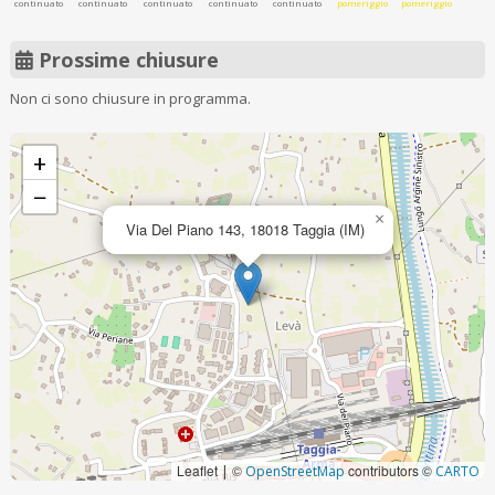
continuato
continuato
continuato
continuato
continuato
pomeriggio
pomeriggio
Prossime chiusure
Non ci sono chiusure in programma.
+
−
×
Via Del Piano 143, 18018 Taggia (IM)
Leaflet
©
contributors ©
|
OpenStreetMap
CARTO