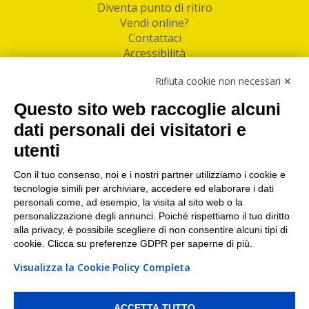
Diventa punto di ritiro
Vendi online?
Contattaci
Accessibilità
Follow Us
Rifiuta cookie non necessari ✕
Facebook
Questo sito web raccoglie alcuni
Linkedin
dati personali dei visitatori e
utenti
I nostri punti di ritiro e spedizione pacchi nelle
maggiori città italiane
Con il tuo consenso, noi e i nostri partner utilizziamo i cookie e
tecnologie simili per archiviare, accedere ed elaborare i dati
Torino
|
Milano
|
Roma
|
Bologna
|
Firenze
|
Genova
|
personali come, ad esempio, la visita al sito web o la
Napoli
|
Varese
personalizzazione degli annunci. Poiché rispettiamo il tuo diritto
alla privacy, è possibile scegliere di non consentire alcuni tipi di
cookie. Clicca su preferenze GDPR per saperne di più.
Visualizza la Cookie Policy Completa
©2026 IndaBox srl
PI/CF/N°Iscr.: 10821360012 | REA: RM 1494760 | Cap.Soc.: 50.000€ |
Whistleblowing
|
Privacy
|
Preferenze Cookies
ACCETTA TUTTO