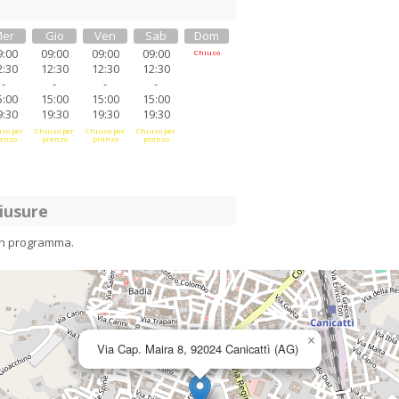
er
Gio
Ven
Sab
Dom
9:00
09:00
09:00
09:00
Chiuso
2:30
12:30
12:30
12:30
-
-
-
-
5:00
15:00
15:00
15:00
9:30
19:30
19:30
19:30
so per
Chiuso per
Chiuso per
Chiuso per
anzo
pranzo
pranzo
pranzo
iusure
in programma.
×
Via Cap. Maira 8, 92024 Canicattì (AG)