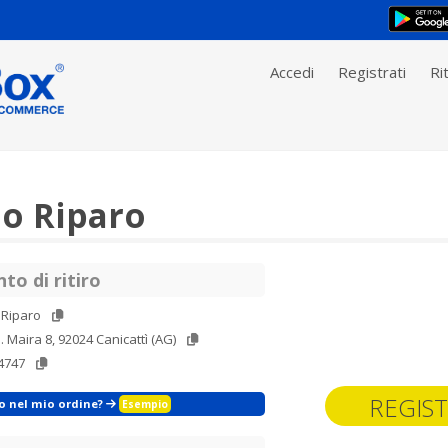
Accedi
Registrati
Rit
 Riparo
to di ritiro
Riparo
. Maira 8, 92024 Canicattì (AG)
4747
REGIST
zo nel mio ordine?
Esempio