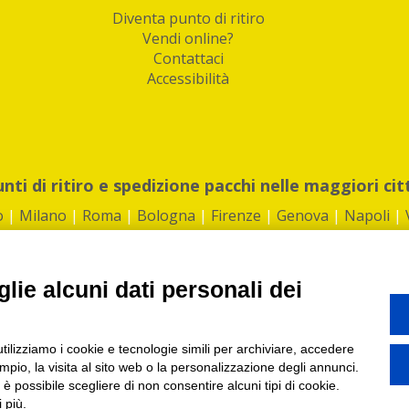
Diventa punto di ritiro
Vendi online?
Contattaci
Accessibilità
unti di ritiro e spedizione pacchi nelle maggiori cit
o
|
Milano
|
Roma
|
Bologna
|
Firenze
|
Genova
|
Napoli
|
lie alcuni dati personali dei
©2026 IndaBox srl
utilizziamo i cookie e tecnologie simili per archiviare, accedere
1360012 | REA: RM 1494760 | Cap.Soc.: 50.000€ |
Whistleblowing
|
Privacy
|
ti di ritiro tra Bar, Tabaccai, Edicole e Kipoint per ritirare i tuoi acquisti onli
pio, la visita al sito web o la personalizzazione degli annunci.
, è possibile scegliere di non consentire alcuni tipi di cookie.
 più.