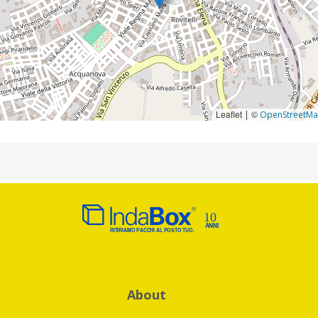
Leaflet
©
|
OpenStreetM
About