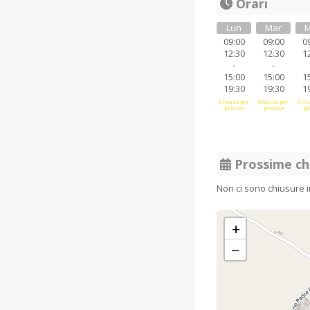
Orari
Lun
Mar
M
09:00
09:00
0
12:30
12:30
1
-
-
15:00
15:00
1
19:30
19:30
1
Chiuso per
Chiuso per
Chiu
pranzo
pranzo
pr
Prossime ch
Non ci sono chiusure 
+
−