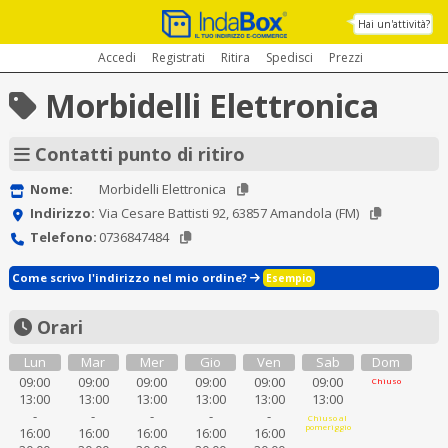
Hai un'attività?
Accedi
Registrati
Ritira
Spedisci
Prezzi
Morbidelli Elettronica
Contatti punto di ritiro
Nome:
Morbidelli Elettronica
Indirizzo:
Via Cesare Battisti 92, 63857 Amandola (FM)
Telefono:
0736847484
Come scrivo l'indirizzo nel mio ordine?
Esempio
Orari
Lun
Mar
Mer
Gio
Ven
Sab
Dom
09:00
09:00
09:00
09:00
09:00
09:00
Chiuso
13:00
13:00
13:00
13:00
13:00
13:00
-
-
-
-
-
Chiuso al
pomeriggio
16:00
16:00
16:00
16:00
16:00