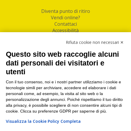
Diventa punto di ritiro
Vendi online?
Contattaci
Accessibilità
Follow Us
Rifiuta cookie non necessari ✕
Facebook
Questo sito web raccoglie alcuni
Linkedin
dati personali dei visitatori e
utenti
I nostri punti di ritiro e spedizione pacchi nelle
maggiori città italiane
Con il tuo consenso, noi e i nostri partner utilizziamo i cookie e
tecnologie simili per archiviare, accedere ed elaborare i dati
Torino
|
Milano
|
Roma
|
Bologna
|
Firenze
|
Genova
|
personali come, ad esempio, la visita al sito web o la
Napoli
|
Varese
personalizzazione degli annunci. Poiché rispettiamo il tuo diritto
alla privacy, è possibile scegliere di non consentire alcuni tipi di
cookie. Clicca su preferenze GDPR per saperne di più.
Visualizza la Cookie Policy Completa
©2026 IndaBox srl