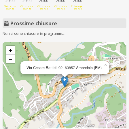
20:00
20:00
20:00
20:00
20:00
Chiuso per
Chiuso per
Chiuso per
Chiuso per
Chiuso per
pranzo
pranzo
pranzo
pranzo
pranzo
Prossime chiusure
Non ci sono chiusure in programma.
+
−
×
Via Cesare Battisti 92, 63857 Amandola (FM)