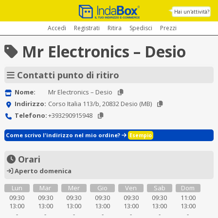
Hai un'attività?
Accedi
Registrati
Ritira
Spedisci
Prezzi
Mr Electronics – Desio
Contatti punto di ritiro
Nome:
Mr Electronics – Desio
Indirizzo:
Corso Italia 113/b, 20832 Desio (MB)
Telefono:
+393290915948
Come scrivo l'indirizzo nel mio ordine?
Esempio
Orari
Aperto domenica
Lun
Mar
Mer
Gio
Ven
Sab
Dom
09:30
09:30
09:30
09:30
09:30
09:30
11:00
13:00
13:00
13:00
13:00
13:00
13:00
13:00
-
-
-
-
-
-
-