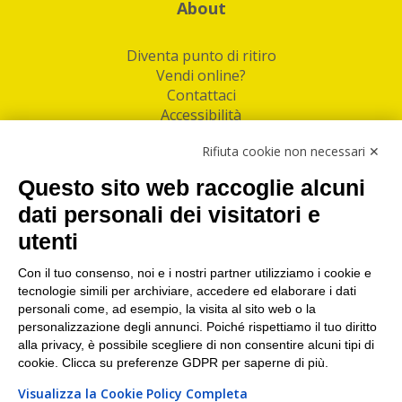
About
Diventa punto di ritiro
Vendi online?
Contattaci
Accessibilità
Follow Us
Rifiuta cookie non necessari ✕
Facebook
Questo sito web raccoglie alcuni
Linkedin
dati personali dei visitatori e
utenti
I nostri punti di ritiro e spedizione pacchi nelle
maggiori città italiane
Con il tuo consenso, noi e i nostri partner utilizziamo i cookie e
tecnologie simili per archiviare, accedere ed elaborare i dati
Torino
|
Milano
|
Roma
|
Bologna
|
Firenze
|
Genova
|
personali come, ad esempio, la visita al sito web o la
Napoli
|
Varese
personalizzazione degli annunci. Poiché rispettiamo il tuo diritto
alla privacy, è possibile scegliere di non consentire alcuni tipi di
cookie. Clicca su preferenze GDPR per saperne di più.
Visualizza la Cookie Policy Completa