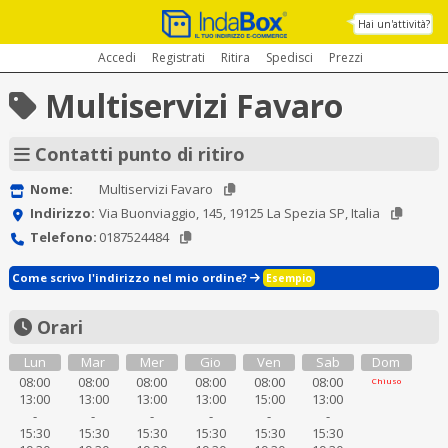
Hai un'attività?
Accedi
Registrati
Ritira
Spedisci
Prezzi
Multiservizi Favaro
Contatti punto di ritiro
Nome:
Multiservizi Favaro
Indirizzo:
Via Buonviaggio, 145, 19125 La Spezia SP, Italia
Telefono:
0187524484
Come scrivo l'indirizzo nel mio ordine?
Esempio
Orari
Lun
Mar
Mer
Gio
Ven
Sab
Dom
08:00
08:00
08:00
08:00
08:00
08:00
Chiuso
13:00
13:00
13:00
13:00
15:00
13:00
-
-
-
-
-
-
15:30
15:30
15:30
15:30
15:30
15:30