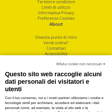
Termini e condizioni
Limiti di utilizzo
Informativa Privacy
Preferenze Cookies
About
Diventa punto di ritiro
Vendi online?
Contattaci
Accessibilità
Follow Us
Rifiuta cookie non necessari ✕
Facebook
Questo sito web raccoglie alcuni
Linkedin
dati personali dei visitatori e
utenti
I nostri punti di ritiro e spedizione pacchi nelle
maggiori città italiane
Con il tuo consenso, noi e i nostri partner utilizziamo i cookie e
tecnologie simili per archiviare, accedere ed elaborare i dati
Torino
|
Milano
|
Roma
|
Bologna
|
Firenze
|
Genova
|
personali come, ad esempio, la visita al sito web o la
Napoli
|
Varese