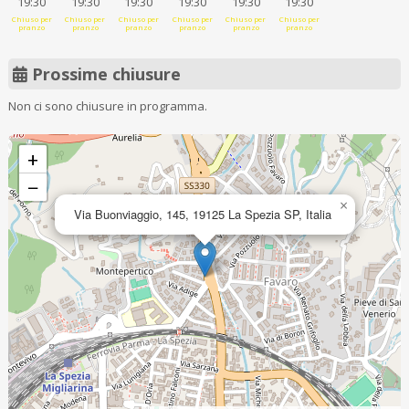
19:30
19:30
19:30
19:30
19:30
19:30
Chiuso per
Chiuso per
Chiuso per
Chiuso per
Chiuso per
Chiuso per
pranzo
pranzo
pranzo
pranzo
pranzo
pranzo
Prossime chiusure
Non ci sono chiusure in programma.
+
−
×
Via Buonviaggio, 145, 19125 La Spezia SP, Italia