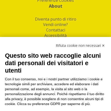
Preferenze Cookies
About
Diventa punto di ritiro
Vendi online?
Contattaci
Accessibilità
Follow Us
Rifiuta cookie non necessari ✕
Facebook
Questo sito web raccoglie alcuni
Linkedin
dati personali dei visitatori e
utenti
I nostri punti di ritiro e spedizione pacchi nelle
maggiori città italiane
Con il tuo consenso, noi e i nostri partner utilizziamo i cookie e
tecnologie simili per archiviare, accedere ed elaborare i dati
Torino
|
Milano
|
Roma
|
Bologna
|
Firenze
|
Genova
|
personali come, ad esempio, la visita al sito web o la
Napoli
|
Varese
personalizzazione degli annunci. Poiché rispettiamo il tuo diritto
alla privacy, è possibile scegliere di non consentire alcuni tipi di
cookie. Clicca su preferenze GDPR per saperne di più.