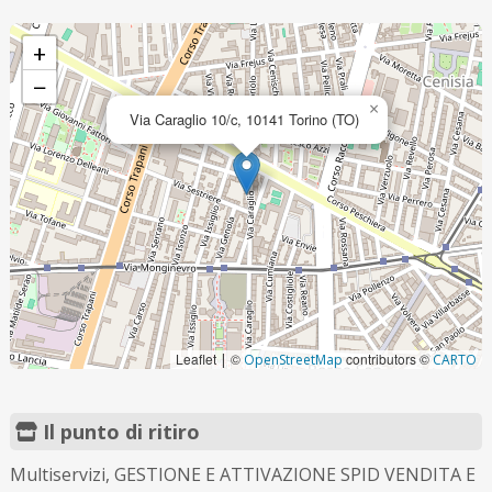
+
−
×
Via Caraglio 10/c, 10141 Torino (TO)
Leaflet
©
contributors ©
|
OpenStreetMap
CARTO
Il punto di ritiro
Multiservizi, GESTIONE E ATTIVAZIONE SPID VENDITA E