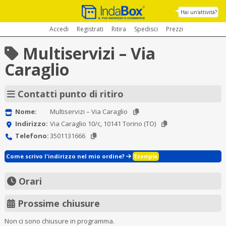
Hai un'attività?
Accedi
Registrati
Ritira
Spedisci
Prezzi
Multiservizi – Via
Caraglio
Contatti punto di ritiro
Nome:
Multiservizi – Via Caraglio
Indirizzo:
Via Caraglio 10/c, 10141 Torino (TO)
Telefono:
3501131666
Come scrivo l'indirizzo nel mio ordine?
Esempio
Orari
Prossime chiusure
Non ci sono chiusure in programma.