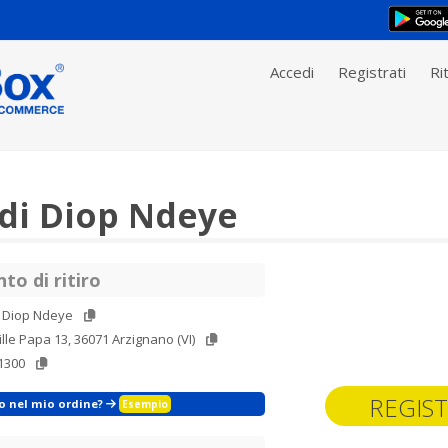
Accedi
Registrati
Rit
di Diop Ndeye
to di ritiro
i Diop Ndeye
ille Papa 13, 36071 Arzignano (VI)
1300
REGIST
zo nel mio ordine?
Esempio