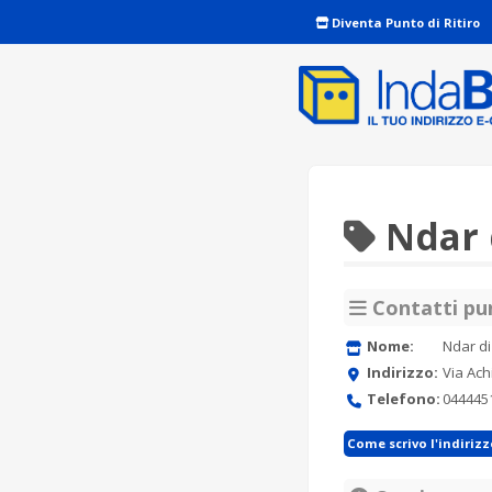
Diventa Punto di Ritiro
Ndar 
Contatti pun
Nome:
Ndar d
Indirizzo:
Via Ach
Telefono:
044445
Come scrivo l'indiriz