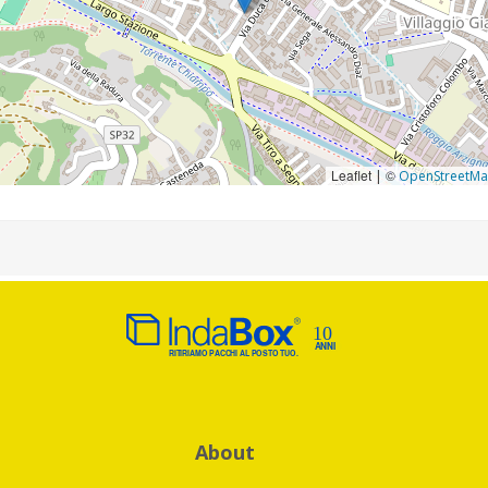
Leaflet
©
|
OpenStreetM
About