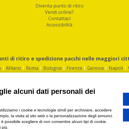
Diventa punto di ritiro
Vendi online?
Contattaci
Accessibilità
unti di ritiro e spedizione pacchi nelle maggiori cit
o
|
Milano
|
Roma
|
Bologna
|
Firenze
|
Genova
|
Napoli
|
lie alcuni dati personali dei
©2026 IndaBox srl
utilizziamo i cookie e tecnologie simili per archiviare, accedere
1360012 | REA: RM 1494760 | Cap.Soc.: 50.000€ |
Whistleblowing
|
Privacy
|
ti di ritiro tra Bar, Tabaccai, Edicole e Kipoint per ritirare i tuoi acquisti onli
pio, la visita al sito web o la personalizzazione degli annunci.
, è possibile scegliere di non consentire alcuni tipi di cookie.
 più.