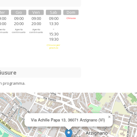
er
Gio
Ven
Sab
Dom
9:00
09:00
09:00
09:00
Chiuso
0:00
20:00
20:00
13:30
-
erto
Aperto
Aperto
inuato
continuato
continuato
15:30
19:30
Chiuso per
pranzo
iusure
in programma.
×
Via Achille Papa 13, 36071 Arzignano (VI)