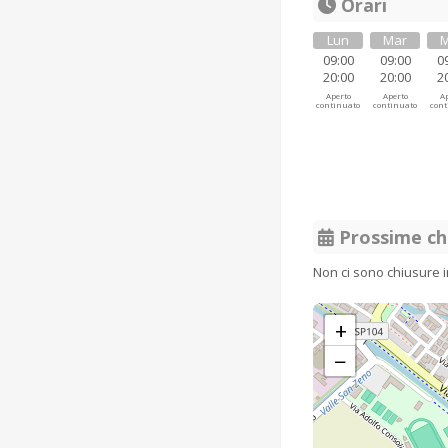
Orari
Lun
Mar
M
09:00
09:00
0
20:00
20:00
2
Aperto
Aperto
Ap
continuato
continuato
cont
Prossime ch
Non ci sono chiusure 
+
−