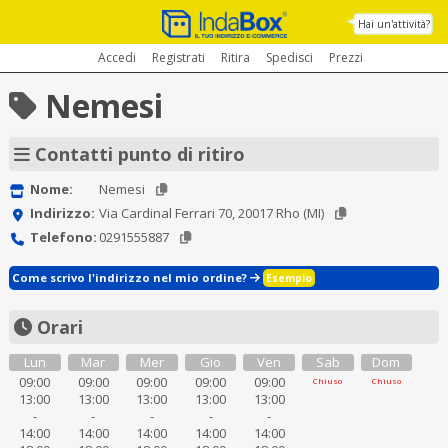
Hai un'attività?
Accedi
Registrati
Ritira
Spedisci
Prezzi
Nemesi
Contatti punto di ritiro
Nome:
Nemesi
Indirizzo:
Via Cardinal Ferrari 70, 20017 Rho (MI)
Telefono:
0291555887
Come scrivo l'indirizzo nel mio ordine?
Esempio
Orari
Lun
Mar
Mer
Gio
Ven
Sab
Dom
09:00
09:00
09:00
09:00
09:00
Chiuso
Chiuso
13:00
13:00
13:00
13:00
13:00
-
-
-
-
-
14:00
14:00
14:00
14:00
14:00