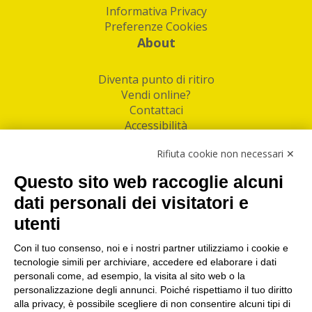
Informativa Privacy
Preferenze Cookies
About
Diventa punto di ritiro
Vendi online?
Contattaci
Accessibilità
Follow Us
Rifiuta cookie non necessari ✕
Facebook
Questo sito web raccoglie alcuni
Linkedin
dati personali dei visitatori e
utenti
I nostri punti di ritiro e spedizione pacchi nelle
maggiori città italiane
Con il tuo consenso, noi e i nostri partner utilizziamo i cookie e
tecnologie simili per archiviare, accedere ed elaborare i dati
Torino
|
Milano
|
Roma
|
Bologna
|
Firenze
|
Genova
|
personali come, ad esempio, la visita al sito web o la
Napoli
|
Varese
personalizzazione degli annunci. Poiché rispettiamo il tuo diritto
alla privacy, è possibile scegliere di non consentire alcuni tipi di