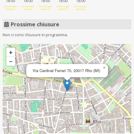
18:00
18:00
18:00
18:00
18:00
Chiuso per
Chiuso per
Chiuso per
Chiuso per
Chiuso per
pranzo
pranzo
pranzo
pranzo
pranzo
Prossime chiusure
Non ci sono chiusure in programma.
+
−
×
Via Cardinal Ferrari 70, 20017 Rho (MI)