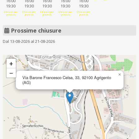
16:00
16:00
16:00
16:00
16:00
19:30
19:30
19:30
19:30
19:30
Chiuso per
Chiuso per
Chiuso per
Chiuso per
Chiuso per
pranzo
pranzo
pranzo
pranzo
pranzo
Prossime chiusure
Dal 13-08-2026 al 21-08-2026
+
−
×
Via Barone Francesco Celsa, 33, 92100 Agrigento
(AG)