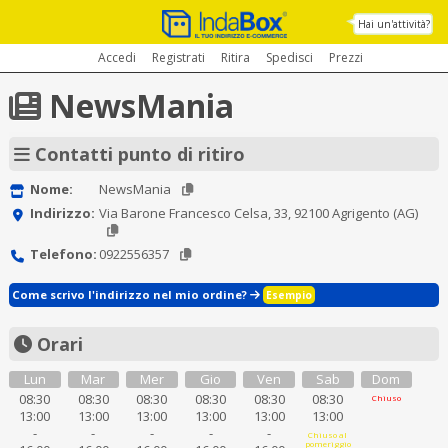
Hai un'attività?
Accedi
Registrati
Ritira
Spedisci
Prezzi
NewsMania
Contatti punto di ritiro
Nome:
NewsMania
Indirizzo:
Via Barone Francesco Celsa, 33, 92100 Agrigento (AG)
Telefono:
0922556357
Come scrivo l'indirizzo nel mio ordine?
Esempio
Orari
Lun
Mar
Mer
Gio
Ven
Sab
Dom
08:30
08:30
08:30
08:30
08:30
08:30
Chiuso
13:00
13:00
13:00
13:00
13:00
13:00
-
-
-
-
-
Chiuso al
pomeriggio