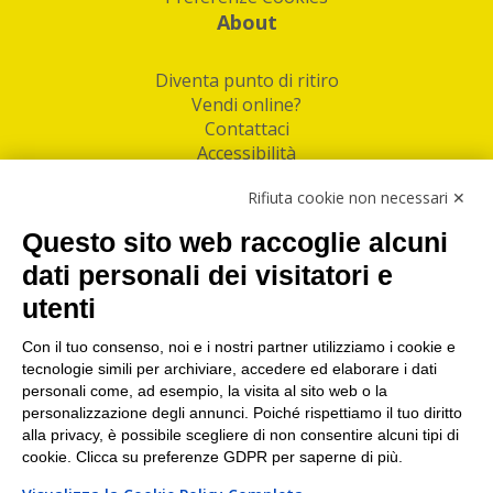
About
Diventa punto di ritiro
Vendi online?
Contattaci
Accessibilità
Follow Us
Rifiuta cookie non necessari ✕
Facebook
Questo sito web raccoglie alcuni
Linkedin
dati personali dei visitatori e
utenti
I nostri punti di ritiro e spedizione pacchi nelle
maggiori città italiane
Con il tuo consenso, noi e i nostri partner utilizziamo i cookie e
tecnologie simili per archiviare, accedere ed elaborare i dati
Torino
|
Milano
|
Roma
|
Bologna
|
Firenze
|
Genova
|
personali come, ad esempio, la visita al sito web o la
Napoli
|
Varese
personalizzazione degli annunci. Poiché rispettiamo il tuo diritto
alla privacy, è possibile scegliere di non consentire alcuni tipi di
cookie. Clicca su preferenze GDPR per saperne di più.