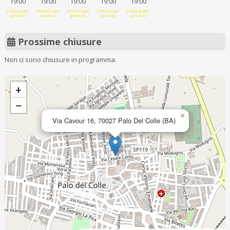
19:00
19:00
19:00
19:00
19:00
Chiuso per
Chiuso per
Chiuso per
Chiuso per
Chiuso per
pranzo
pranzo
pranzo
pranzo
pranzo
Prossime chiusure
Non ci sono chiusure in programma.
+
−
×
Via Cavour 16, 70027 Palo Del Colle (BA)