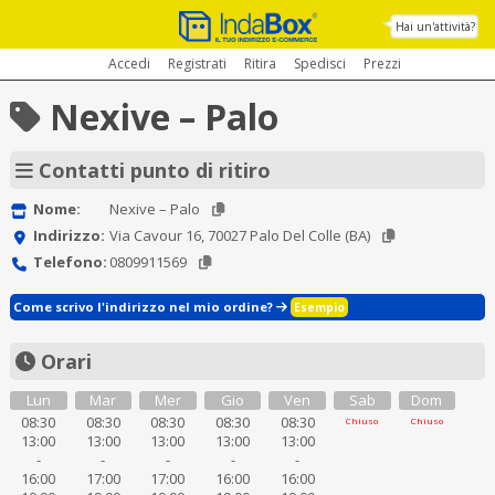
Hai un'attività?
Accedi
Registrati
Ritira
Spedisci
Prezzi
Nexive – Palo
Contatti punto di ritiro
Nome:
Nexive – Palo
Indirizzo:
Via Cavour 16, 70027 Palo Del Colle (BA)
Telefono:
0809911569
Come scrivo l'indirizzo nel mio ordine?
Esempio
Orari
Lun
Mar
Mer
Gio
Ven
Sab
Dom
08:30
08:30
08:30
08:30
08:30
Chiuso
Chiuso
13:00
13:00
13:00
13:00
13:00
-
-
-
-
-
16:00
17:00
17:00
16:00
16:00