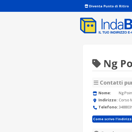
Diventa Punto di Ritiro
Ng Po
Contatti pun
Nome:
Ng Poin
Indirizzo:
Corso M
Telefono:
348803
Come scrivo l'indiriz