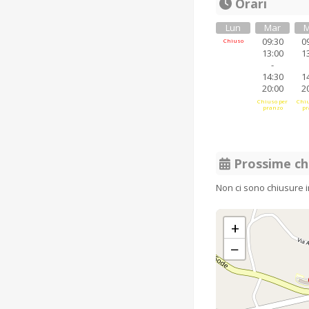
Orari
Lun
Mar
M
09:30
0
Chiuso
13:00
1
-
14:30
1
20:00
2
Chiuso per
Chiu
pranzo
pr
Prossime ch
Non ci sono chiusure 
+
−