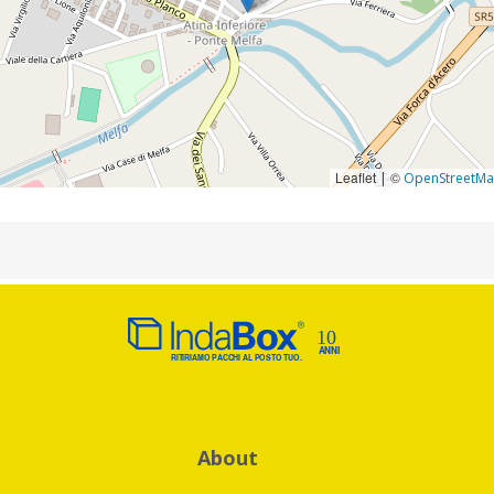
Leaflet
©
|
OpenStreetM
About