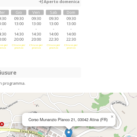
Aperto domenica
er
Gio
Ven
Sab
Dom
9:30
09:30
09:30
09:30
09:30
3:00
13:00
13:00
13:00
13:00
-
-
-
-
-
4:30
14:30
14:30
14:00
14:00
0:00
20:00
20:00
22:30
22:30
so per
Chiuso per
Chiuso per
Chiuso per
Chiuso per
anzo
pranzo
pranzo
pranzo
pranzo
iusure
in programma.
×
Corso Munanzio Planco 21, 03042 Atina (FR)