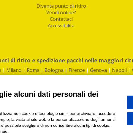
Diventa punto di ritiro
Vendi online?
Contattaci
Accessibilità
unti di ritiro e spedizione pacchi nelle maggiori cit
o
|
Milano
|
Roma
|
Bologna
|
Firenze
|
Genova
|
Napoli
|
lie alcuni dati personali dei
©2026 IndaBox srl
utilizziamo i cookie e tecnologie simili per archiviare, accedere
1360012 | REA: RM 1494760 | Cap.Soc.: 50.000€ |
Whistleblowing
|
Privacy
|
ti di ritiro tra Bar, Tabaccai, Edicole e Kipoint per ritirare i tuoi acquisti onli
pio, la visita al sito web o la personalizzazione degli annunci.
, è possibile scegliere di non consentire alcuni tipi di cookie.
 più.