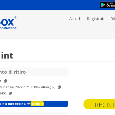
Accedi
Registrati
Rit
int
to di ritiro
t
unanzio Planco 21, 03042 Atina (FR)
9406
REGIST
zo nel mio ordine?
Esempio