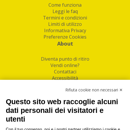
Come funziona
Leggi le faq
Termini e condizioni
Limiti di utilizzo
Informativa Privacy
Preferenze Cookies
About
Diventa punto di ritiro
Vendi online?
Contattaci
Accessibilità
Follow Us
Rifiuta cookie non necessari ✕
Facebook
Questo sito web raccoglie alcuni
Linkedin
dati personali dei visitatori e
utenti
I nostri punti di ritiro e spedizione pacchi nelle
maggiori città italiane
Con il tuo consenso, noi e i nostri partner utilizziamo i cookie e