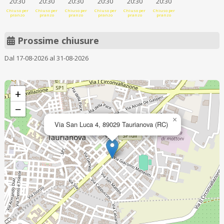
20:30
20:30
20:30
20:30
20:30
20:30
Chiuso per
Chiuso per
Chiuso per
Chiuso per
Chiuso per
Chiuso per
pranzo
pranzo
pranzo
pranzo
pranzo
pranzo
Prossime chiusure
Dal 17-08-2026 al 31-08-2026
+
−
×
Via San Luca 4, 89029 Taurianova (RC)