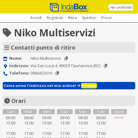
Hai un'attività?
Accedi
Registrati
Ritira
Spedisci
Prezzi
Niko Multiservizi
Contatti punto di ritiro
Nome:
Niko Multiservizi
Indirizzo:
Via San Luca 4, 89029 Taurianova (RC)
Telefono:
0966422019
Come scrivo l'indirizzo nel mio ordine?
Esempio
Orari
Lun
Mar
Mer
Gio
Ven
Sab
Dom
09:00
09:00
09:00
09:00
09:00
09:00
Chiuso
13:00
13:00
13:00
13:00
13:00
12:00
-
-
-
-
-
-
17:00
17:00
17:00
17:00
17:00
17:00