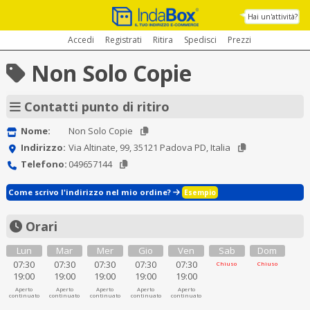
Hai un'attività?
Accedi
Registrati
Ritira
Spedisci
Prezzi
Non Solo Copie
Contatti punto di ritiro
Nome:
Non Solo Copie
Indirizzo:
Via Altinate, 99, 35121 Padova PD, Italia
Telefono:
049657144
Come scrivo l'indirizzo nel mio ordine?
Esempio
Orari
Lun
Mar
Mer
Gio
Ven
Sab
Dom
07:30
07:30
07:30
07:30
07:30
Chiuso
Chiuso
19:00
19:00
19:00
19:00
19:00
Aperto
Aperto
Aperto
Aperto
Aperto
continuato
continuato
continuato
continuato
continuato