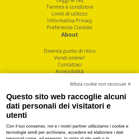
Termini e condizioni
Limiti di utilizzo
Informativa Privacy
Preferenze Cookies
About
Diventa punto di ritiro
Vendi online?
Contattaci
Accessibilità
Follow Us
Rifiuta cookie non necessari ✕
Facebook
Questo sito web raccoglie alcuni
Linkedin
dati personali dei visitatori e
utenti
I nostri punti di ritiro e spedizione pacchi nelle
maggiori città italiane
Con il tuo consenso, noi e i nostri partner utilizziamo i cookie e
tecnologie simili per archiviare, accedere ed elaborare i dati
Torino
|
Milano
|
Roma
|
Bologna
|
Firenze
|
Genova
|
personali come, ad esempio, la visita al sito web o la