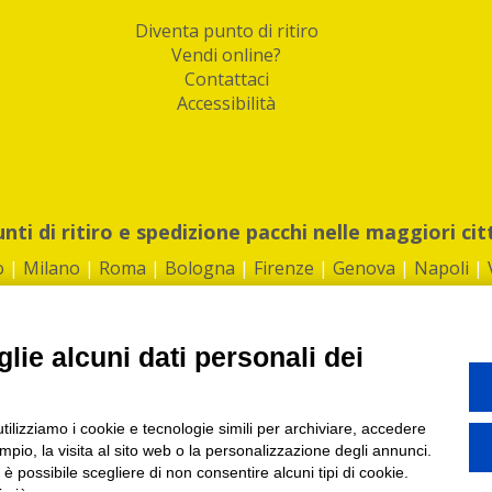
Diventa punto di ritiro
Vendi online?
Contattaci
Accessibilità
unti di ritiro e spedizione pacchi nelle maggiori cit
o
|
Milano
|
Roma
|
Bologna
|
Firenze
|
Genova
|
Napoli
|
lie alcuni dati personali dei
©2026 IndaBox srl
utilizziamo i cookie e tecnologie simili per archiviare, accedere
1360012 | REA: RM 1494760 | Cap.Soc.: 50.000€ |
Whistleblowing
|
Privacy
|
ti di ritiro tra Bar, Tabaccai, Edicole e Kipoint per ritirare i tuoi acquisti onli
pio, la visita al sito web o la personalizzazione degli annunci.
, è possibile scegliere di non consentire alcuni tipi di cookie.