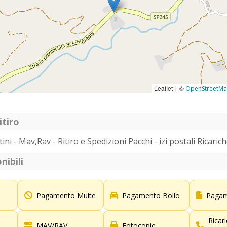
Leaflet
©
|
OpenStreetM
itiro
ni - Mav,Rav - Ritiro e Spedizioni Pacchi - izi postali Ricaric
nibili
Pagamento Multe
Pagamento Bollo
Pagam
Ricar
MAV/RAV
Fotocopie