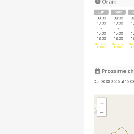
Orari
Lun
Mar
M
08:00
08:00
0
13:00
13:00
1
-
-
15:00
15:00
1
18:00
18:00
1
Chiuso per
Chiuso per
Chiu
pranzo
pranzo
pr
Prossime ch
Dal 08-08-2026 al 15-0
+
−