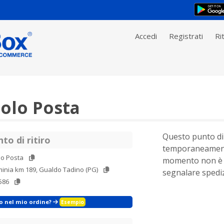
Accedi
Registrati
Rit
olo Posta
Questo punto di 
to di ritiro
temporaneament
lo Posta
momento non è 
minia km 189, Gualdo Tadino (PG)
segnalare spediz
586
zo nel mio ordine?
Esempio