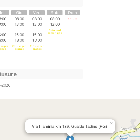
er
Gio
Ven
Sab
Dom
8:00
08:00
08:00
08:00
Chiuso
3:00
13:00
13:00
12:00
-
-
-
Chiuso al
pomeriggio
5:00
15:00
15:00
8:00
18:00
18:00
so per
Chiuso per
Chiuso per
anzo
pranzo
pranzo
iusure
8-2026
×
Via Flaminia km 189, Gualdo Tadino (PG)