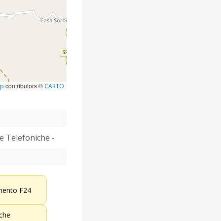
contributors ©
ap
CARTO
he Telefoniche -
ento F24
iche