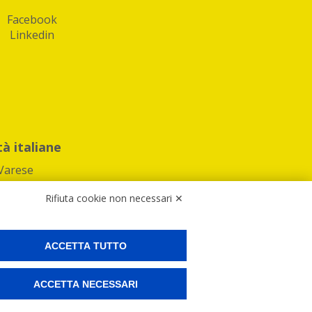
Facebook
Linkedin
tà italiane
Varese
Rifiuta cookie non necessari ✕
ACCETTA TUTTO
Preferenze Cookies
ACCETTA NECESSARI
ne e spedire i tuoi pacchi.