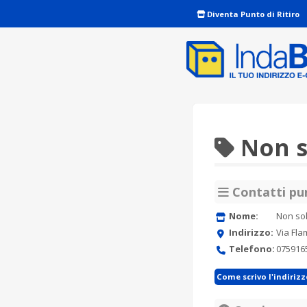
Diventa Punto di Ritiro
Non s
Contatti pun
Nome:
Non so
Indirizzo:
Via Fla
Telefono:
075916
Come scrivo l'indiriz