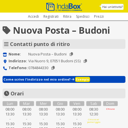
Hai un'attività?
Accedi
Registrati
Ritira
Spedisci
Prezzi
Nuova Posta – Budoni
Contatti punto di ritiro
Nome:
Nuova Posta – Budoni
Indirizzo:
Via Nuoro 9, 07051 Budoni (SS)
Telefono:
0784844330
Come scrivo l'indirizzo nel mio ordine?
Esempio
Orari
Lun
Mar
Mer
Gio
Ven
Sab
Dom
08:00
08:00
08:00
08:00
08:00
08:30
Chiuso
13:30
13:30
13:30
13:30
13:30
12:30
-
-
-
-
-
Chiuso al
pomeriggio
15:30
15:30
15:30
15:30
15:30