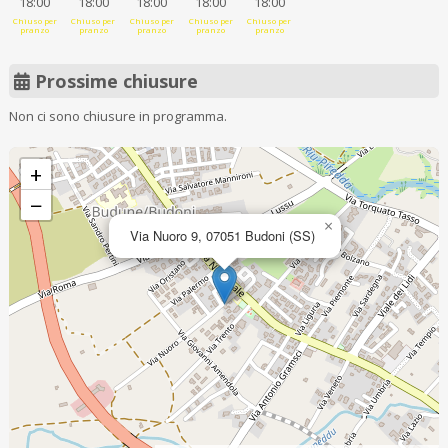
18:00
18:00
18:00
18:00
18:00
Chiuso per
Chiuso per
Chiuso per
Chiuso per
Chiuso per
pranzo
pranzo
pranzo
pranzo
pranzo
Prossime chiusure
Non ci sono chiusure in programma.
+
−
×
Via Nuoro 9, 07051 Budoni (SS)