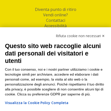
Diventa punto di ritiro
Vendi online?
Contattaci
Accessibilità
Follow Us
Rifiuta cookie non necessari ✕
Facebook
Questo sito web raccoglie alcuni
Linkedin
dati personali dei visitatori e
utenti
I nostri punti di ritiro e spedizione pacchi nelle
maggiori città italiane
Con il tuo consenso, noi e i nostri partner utilizziamo i cookie e
tecnologie simili per archiviare, accedere ed elaborare i dati
Torino
|
Milano
|
Roma
|
Bologna
|
Firenze
|
Genova
|
personali come, ad esempio, la visita al sito web o la
Napoli
|
Varese
personalizzazione degli annunci. Poiché rispettiamo il tuo diritto
alla privacy, è possibile scegliere di non consentire alcuni tipi di
cookie. Clicca su preferenze GDPR per saperne di più.
Visualizza la Cookie Policy Completa
©2026 IndaBox srl