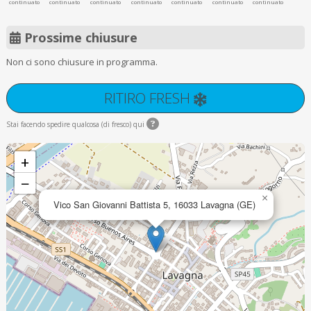
continuato
continuato
continuato
continuato
continuato
continuato
continuato
Prossime chiusure
Non ci sono chiusure in programma.
RITIRO FRESH
Stai facendo spedire qualcosa (di fresco) qui
+
−
×
Vico San Giovanni Battista 5, 16033 Lavagna (GE)