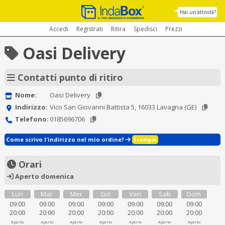
Hai un'attività?
Accedi
Registrati
Ritira
Spedisci
Prezzi
Oasi Delivery
Contatti punto di ritiro
Nome:
Oasi Delivery
Indirizzo:
Vico San Giovanni Battista 5, 16033 Lavagna (GE)
Telefono:
0185696706
Come scrivo l'indirizzo nel mio ordine?
Esempio
Orari
Aperto domenica
Lun
Mar
Mer
Gio
Ven
Sab
Dom
09:00
09:00
09:00
09:00
09:00
09:00
09:00
20:00
20:00
20:00
20:00
20:00
20:00
20:00
Aperto
Aperto
Aperto
Aperto
Aperto
Aperto
Aperto