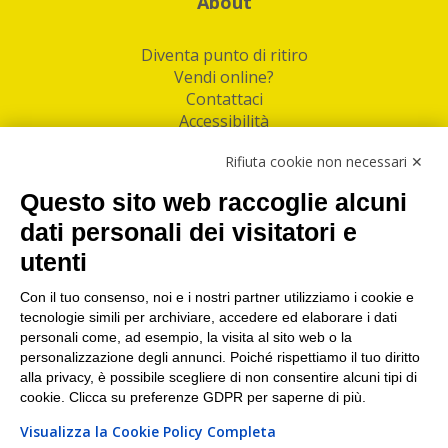
About
Diventa punto di ritiro
Vendi online?
Contattaci
Accessibilità
Follow Us
Rifiuta cookie non necessari ✕
Facebook
Questo sito web raccoglie alcuni
Linkedin
dati personali dei visitatori e
utenti
I nostri punti di ritiro e spedizione pacchi nelle
maggiori città italiane
Con il tuo consenso, noi e i nostri partner utilizziamo i cookie e
tecnologie simili per archiviare, accedere ed elaborare i dati
Torino
|
Milano
|
Roma
|
Bologna
|
Firenze
|
Genova
|
personali come, ad esempio, la visita al sito web o la
Napoli
|
Varese
personalizzazione degli annunci. Poiché rispettiamo il tuo diritto
alla privacy, è possibile scegliere di non consentire alcuni tipi di
cookie. Clicca su preferenze GDPR per saperne di più.
Visualizza la Cookie Policy Completa