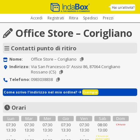
Hai un'attività?
Accedi
Registrati
Ritira
Spedisci
Prezzi
Office Store – Corigliano
Contatti punto di ritiro
Nome:
Office Store – Corigliano
Indirizzo:
Via San Francesco D' Assisi 86, 87064 Corigliano
Rossano (CS)
Telefono:
0983038838
Come scrivo l'indirizzo nel mio ordine?
Esempio
Orari
Lun
Mar
Mer
Gio
Ven
Sab
Dom
07:30
07:30
07:30
07:30
07:30
08:00
Chiuso
13:30
13:30
13:30
13:30
13:30
13:00
-
-
-
-
-
Chiuso al
pomeriggio