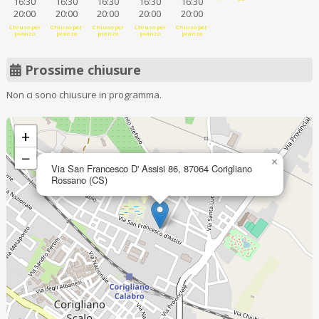
16:30
16:30
16:30
16:30
16:30
20:00
20:00
20:00
20:00
20:00
Chiuso per
Chiuso per
Chiuso per
Chiuso per
Chiuso per
pranzo
pranzo
pranzo
pranzo
pranzo
Prossime chiusure
Non ci sono chiusure in programma.
+
−
×
Via San Francesco D' Assisi 86, 87064 Corigliano
Rossano (CS)