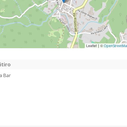
Leaflet
©
|
OpenStreetM
itiro
ia Bar