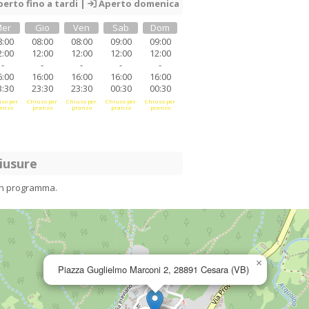
erto fino a tardi |
Aperto domenica
er
Gio
Ven
Sab
Dom
8:00
08:00
08:00
09:00
09:00
2:00
12:00
12:00
12:00
12:00
-
-
-
-
-
6:00
16:00
16:00
16:00
16:00
3:30
23:30
23:30
00:30
00:30
so per
Chiuso per
Chiuso per
Chiuso per
Chiuso per
anzo
pranzo
pranzo
pranzo
pranzo
iusure
in programma.
×
Piazza Guglielmo Marconi 2, 28891 Cesara (VB)