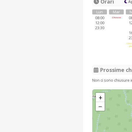
Orari
Ap
Lun
Mar
M
08:00
0
Chiuso
12:00
1
23:30
1
2
Chiu
pr
Prossime ch
Non ci sono chiusure 
+
−