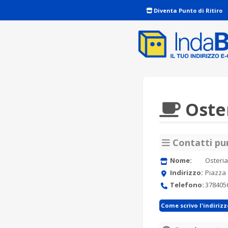
Diventa Punto di Ritiro
Oste
Contatti pun
Nome:
Osteri
Indirizzo:
Piazza 
Telefono:
378405
Come scrivo l'indiriz