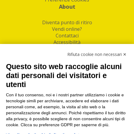
About
Diventa punto di ritiro
Vendi online?
Contattaci
Accessibilità
Follow Us
Rifiuta cookie non necessari ✕
Facebook
Questo sito web raccoglie alcuni
Linkedin
dati personali dei visitatori e
utenti
I nostri punti di ritiro e spedizione pacchi nelle
maggiori città italiane
Con il tuo consenso, noi e i nostri partner utilizziamo i cookie e
tecnologie simili per archiviare, accedere ed elaborare i dati
Torino
|
Milano
|
Roma
|
Bologna
|
Firenze
|
Genova
|
personali come, ad esempio, la visita al sito web o la
Napoli
|
Varese
personalizzazione degli annunci. Poiché rispettiamo il tuo diritto
alla privacy, è possibile scegliere di non consentire alcuni tipi di
cookie. Clicca su preferenze GDPR per saperne di più.