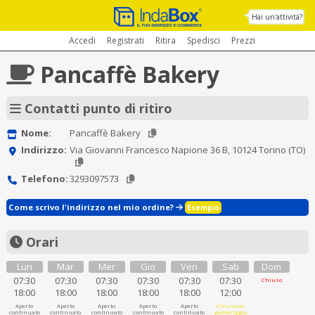
Hai un'attività?
Accedi
Registrati
Ritira
Spedisci
Prezzi
Pancaffè Bakery
Contatti punto di ritiro
Nome:
Pancaffè Bakery
Indirizzo:
Via Giovanni Francesco Napione 36 B, 10124 Torino (TO)
Telefono:
3293097573
Come scrivo l'indirizzo nel mio ordine?
Esempio
Orari
Lun
Mar
Mer
Gio
Ven
Sab
Dom
07:30
07:30
07:30
07:30
07:30
07:30
Chiuso
18:00
18:00
18:00
18:00
18:00
12:00
Aperto
Aperto
Aperto
Aperto
Aperto
Chiuso al
continuato
continuato
continuato
continuato
continuato
pomeriggio