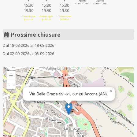
-
-
-
Aperto
Aperto
continuato
continuato
15:30
15:30
15:30
19:30
19:30
19:30
Chiuso per
Chiuso per
Chiuso per
pranzo
pranzo
pranzo
Prossime chiusure
Dal 18-08-2026 al 18-08-2026
Dal 02-09-2026 al 05-09-2026
+
−
×
Via Delle Grazie 59 -61, 60128 Ancona (AN)