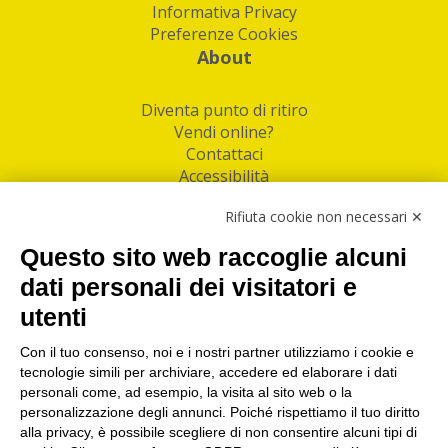
Informativa Privacy
Preferenze Cookies
About
Diventa punto di ritiro
Vendi online?
Contattaci
Accessibilità
Follow Us
Rifiuta cookie non necessari ✕
Facebook
Questo sito web raccoglie alcuni
Linkedin
dati personali dei visitatori e
utenti
I nostri punti di ritiro e spedizione pacchi nelle
maggiori città italiane
Con il tuo consenso, noi e i nostri partner utilizziamo i cookie e
tecnologie simili per archiviare, accedere ed elaborare i dati
Torino
|
Milano
|
Roma
|
Bologna
|
Firenze
|
Genova
|
personali come, ad esempio, la visita al sito web o la
Napoli
|
Varese
personalizzazione degli annunci. Poiché rispettiamo il tuo diritto
alla privacy, è possibile scegliere di non consentire alcuni tipi di