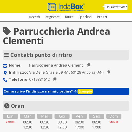
Hai un'attività?
Accedi
Registrati
Ritira
Spedisci
Prezzi
Parrucchieria Andrea
Clementi
Contatti punto di ritiro
Nome:
Parrucchieria Andrea Clementi
Indirizzo:
Via Delle Grazie 59 -61, 60128 Ancona (AN)
Telefono:
0719881612
Come scrivo l'indirizzo nel mio ordine?
Esempio
Orari
Lun
Mar
Mer
Gio
Ven
Sab
Dom
08:30
08:30
08:30
08:30
08:30
Chiuso
Chiuso
12:30
12:30
12:30
17:00
17:00