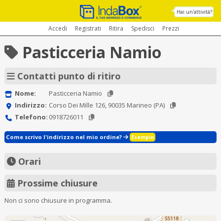
Hai un'attività?
Accedi
Registrati
Ritira
Spedisci
Prezzi
Pasticceria Namio
Contatti punto di ritiro
Nome:
Pasticceria Namio
Indirizzo:
Corso Dei Mille 126, 90035 Marineo (PA)
Telefono:
0918726011
Come scrivo l'indirizzo nel mio ordine?
Esempio
Orari
Prossime chiusure
Non ci sono chiusure in programma.