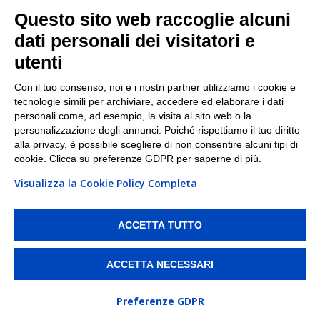
Facebook
Questo sito web raccoglie alcuni
Linkedin
dati personali dei visitatori e
utenti
I nostri punti di ritiro e spedizione pacchi nelle
maggiori città italiane
Con il tuo consenso, noi e i nostri partner utilizziamo i cookie e
tecnologie simili per archiviare, accedere ed elaborare i dati
Torino
|
Milano
|
Roma
|
Bologna
|
Firenze
|
Genova
|
personali come, ad esempio, la visita al sito web o la
Napoli
|
Varese
personalizzazione degli annunci. Poiché rispettiamo il tuo diritto
alla privacy, è possibile scegliere di non consentire alcuni tipi di
cookie. Clicca su preferenze GDPR per saperne di più.
Visualizza la Cookie Policy Completa
©2026 IndaBox srl
PI/CF/N°Iscr.: 10821360012 | REA: RM 1494760 | Cap.Soc.: 50.000€ |
Whistleblowing
|
Privacy
|
Preferenze Cookies
ACCETTA TUTTO
IndaBox | Oltre 11.500 punti di ritiro tra Bar, Tabaccai, Edicole e Kipoint per
ritirare i tuoi acquisti online e spedire i tuoi pacchi.
ACCETTA NECESSARI
Preferenze GDPR