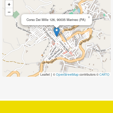
+
−
×
Corso Dei Mille 126, 90035 Marineo (PA)
Leaflet
©
contributors ©
|
OpenStreetMap
CARTO