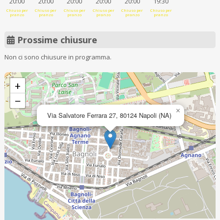
20:00
20:00
20:00
20:00
20:00
19:30
Chiuso per
Chiuso per
Chiuso per
Chiuso per
Chiuso per
Chiuso per
pranzo
pranzo
pranzo
pranzo
pranzo
pranzo
Prossime chiusure
Non ci sono chiusure in programma.
+
−
×
Via Salvatore Ferrara 27, 80124 Napoli (NA)