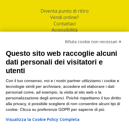
Diventa punto di ritiro
Vendi online?
Contattaci
Accessibilità
Follow Us
Rifiuta cookie non necessari ✕
Facebook
Questo sito web raccoglie alcuni
Linkedin
dati personali dei visitatori e
utenti
I nostri punti di ritiro e spedizione pacchi nelle
maggiori città italiane
Con il tuo consenso, noi e i nostri partner utilizziamo i cookie e
tecnologie simili per archiviare, accedere ed elaborare i dati
Torino
|
Milano
|
Roma
|
Bologna
|
Firenze
|
Genova
|
personali come, ad esempio, la visita al sito web o la
Napoli
|
Varese
personalizzazione degli annunci. Poiché rispettiamo il tuo diritto
alla privacy, è possibile scegliere di non consentire alcuni tipi di
cookie. Clicca su preferenze GDPR per saperne di più.
Visualizza la Cookie Policy Completa
©2026 IndaBox srl