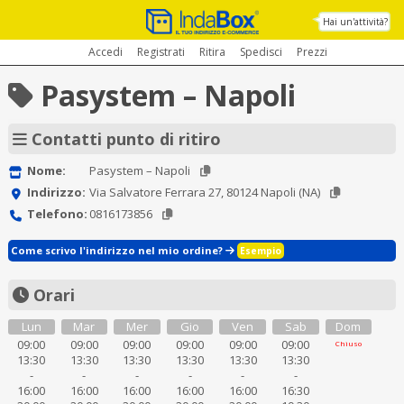
Hai un'attività?
Accedi
Registrati
Ritira
Spedisci
Prezzi
Pasystem – Napoli
Contatti punto di ritiro
Nome:
Pasystem – Napoli
Indirizzo:
Via Salvatore Ferrara 27, 80124 Napoli (NA)
Telefono:
0816173856
Come scrivo l'indirizzo nel mio ordine?
Esempio
Orari
Lun
Mar
Mer
Gio
Ven
Sab
Dom
09:00
09:00
09:00
09:00
09:00
09:00
Chiuso
13:30
13:30
13:30
13:30
13:30
13:30
-
-
-
-
-
-
16:00
16:00
16:00
16:00
16:00
16:30