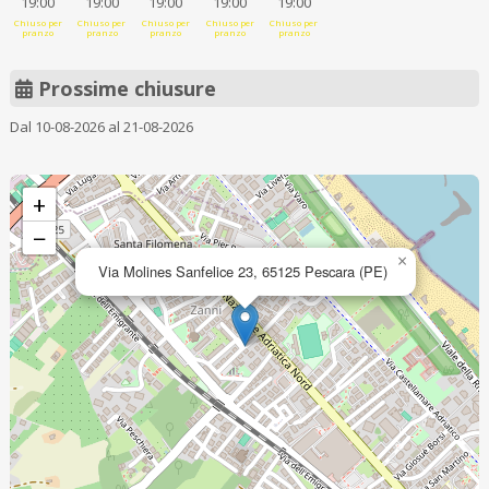
19:00
19:00
19:00
19:00
19:00
Chiuso per
Chiuso per
Chiuso per
Chiuso per
Chiuso per
pranzo
pranzo
pranzo
pranzo
pranzo
Prossime chiusure
Dal 10-08-2026 al 21-08-2026
+
−
×
Via Molines Sanfelice 23, 65125 Pescara (PE)