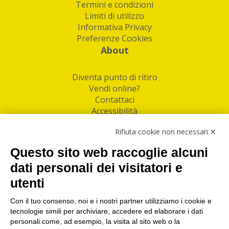
Termini e condizioni
Limiti di utilizzo
Informativa Privacy
Preferenze Cookies
About
Diventa punto di ritiro
Vendi online?
Contattaci
Accessibilità
Follow Us
Rifiuta cookie non necessari ✕
Facebook
Questo sito web raccoglie alcuni
Linkedin
dati personali dei visitatori e
utenti
I nostri punti di ritiro e spedizione pacchi nelle
maggiori città italiane
Con il tuo consenso, noi e i nostri partner utilizziamo i cookie e
tecnologie simili per archiviare, accedere ed elaborare i dati
Torino
|
Milano
|
Roma
|
Bologna
|
Firenze
|
Genova
|
personali come, ad esempio, la visita al sito web o la
Napoli
|
Varese