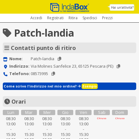
Hai un'attività?
Accedi
Registrati
Ritira
Spedisci
Prezzi
Patch-landia
Contatti punto di ritiro
Nome:
Patch-landia
Indirizzo:
Via Molines Sanfelice 23, 65125 Pescara (PE)
Telefono:
08573995
Come scrivo l'indirizzo nel mio ordine?
Esempio
Orari
Lun
Mar
Mer
Gio
Ven
Sab
Dom
08:30
08:30
08:30
08:30
08:30
Chiuso
Chiuso
13:00
13:00
13:00
13:00
13:00
-
-
-
-
-
15:30
15:30
15:30
15:30
15:30