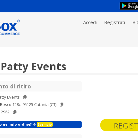
Accedi
Registrati
Rit
 Patty Events
to di ritiro
atty Events
 Bosco 128c, 95125 Catania (CT)
 2962
REGIST
zo nel mio ordine?
Esempio