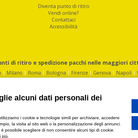
Diventa punto di ritiro
Vendi online?
Contattaci
Accessibilità
unti di ritiro e spedizione pacchi nelle maggiori cit
o
|
Milano
|
Roma
|
Bologna
|
Firenze
|
Genova
|
Napoli
|
lie alcuni dati personali dei
©2026 IndaBox srl
utilizziamo i cookie e tecnologie simili per archiviare, accedere
1360012 | REA: RM 1494760 | Cap.Soc.: 50.000€ |
Whistleblowing
|
Privacy
|
ti di ritiro tra Bar, Tabaccai, Edicole e Kipoint per ritirare i tuoi acquisti onli
pio, la visita al sito web o la personalizzazione degli annunci.
, è possibile scegliere di non consentire alcuni tipi di cookie.
 più.