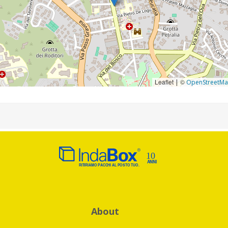
Leaflet
©
|
OpenStreetM
About