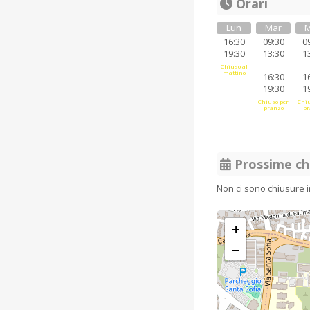
Orari
Lun
Mar
M
16:30
09:30
0
19:30
13:30
1
-
Chiuso al
mattino
16:30
1
19:30
1
Chiuso per
Chiu
pranzo
pr
Prossime ch
Non ci sono chiusure 
+
−