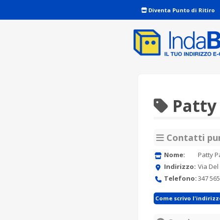
Diventa Punto di Ritiro
Patty
Contatti pun
Nome:
Patty P
Indirizzo:
Via Del
Telefono:
347 565
Come scrivo l'indiriz