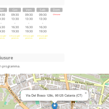
er
Gio
Ven
Sab
Dom
9:30
09:30
09:30
09:30
Chiuso
3:30
13:30
13:30
13:30
-
-
-
-
6:30
16:30
16:30
16:30
9:30
19:30
19:30
19:30
so per
Chiuso per
Chiuso per
Chiuso per
anzo
pranzo
pranzo
pranzo
iusure
in programma.
×
Via Del Bosco 128c, 95125 Catania (CT)