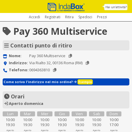
Hai un'attività?
Accedi
Registrati
Ritira
Spedisci
Prezzi
Pay 360 Multiservice
Contatti punto di ritiro
Nome:
Pay 360 Multiservice
Indirizzo:
Via Rialto 32, 00136 Roma (RM)
Telefono:
0694363810
Come scrivo l'indirizzo nel mio ordine?
Esempio
Orari
Aperto domenica
Lun
Mar
Mer
Gio
Ven
Sab
Dom
10:00
10:00
10:00
10:00
10:00
10:00
10:00
19:30
19:30
19:30
19:30
19:30
19:30
17:00
Aperto
Aperto
Aperto
Aperto
Aperto
Aperto
Aperto