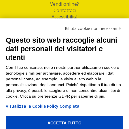
Vendi online?
Contattaci
Accessibilità
Follow Us
Rifiuta cookie non necessari ✕
Facebook
Questo sito web raccoglie alcuni
Linkedin
dati personali dei visitatori e
utenti
I nostri punti di ritiro e spedizione pacchi nelle
maggiori città italiane
Con il tuo consenso, noi e i nostri partner utilizziamo i cookie e
tecnologie simili per archiviare, accedere ed elaborare i dati
Torino
|
Milano
|
Roma
|
Bologna
|
Firenze
|
Genova
|
personali come, ad esempio, la visita al sito web o la
Napoli
|
Varese
personalizzazione degli annunci. Poiché rispettiamo il tuo diritto
alla privacy, è possibile scegliere di non consentire alcuni tipi di
cookie. Clicca su preferenze GDPR per saperne di più.
Visualizza la Cookie Policy Completa
©2026 IndaBox srl
PI/CF/N°Iscr.: 10821360012 | REA: RM 1494760 | Cap.Soc.: 50.000€ |
Whistleblowing
|
Privacy
|
Preferenze Cookies
ACCETTA TUTTO
IndaBox | Oltre 11.500 punti di ritiro tra Bar, Tabaccai, Edicole e Kipoint per