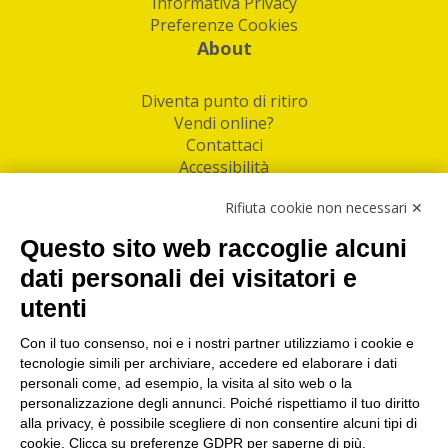
Informativa Privacy
Preferenze Cookies
About
Diventa punto di ritiro
Vendi online?
Contattaci
Accessibilità
Follow Us
Rifiuta cookie non necessari ✕
Facebook
Questo sito web raccoglie alcuni
Linkedin
dati personali dei visitatori e
utenti
I nostri punti di ritiro e spedizione pacchi nelle
maggiori città italiane
Con il tuo consenso, noi e i nostri partner utilizziamo i cookie e
tecnologie simili per archiviare, accedere ed elaborare i dati
Torino
|
Milano
|
Roma
|
Bologna
|
Firenze
|
Genova
|
personali come, ad esempio, la visita al sito web o la
Napoli
|
Varese
personalizzazione degli annunci. Poiché rispettiamo il tuo diritto
alla privacy, è possibile scegliere di non consentire alcuni tipi di
cookie. Clicca su preferenze GDPR per saperne di più.