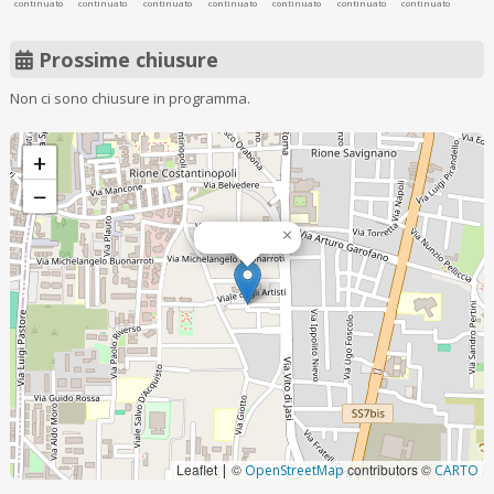
continuato
continuato
continuato
continuato
continuato
continuato
continuato
Prossime chiusure
Non ci sono chiusure in programma.
+
−
×
Leaflet
©
contributors ©
|
OpenStreetMap
CARTO