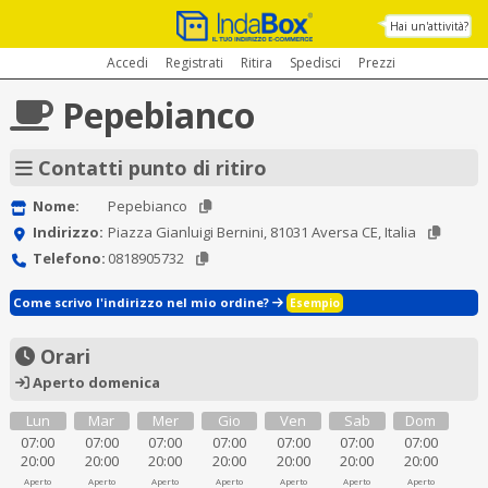
Hai un'attività?
Accedi
Registrati
Ritira
Spedisci
Prezzi
Pepebianco
Contatti punto di ritiro
Nome:
Pepebianco
Indirizzo:
Piazza Gianluigi Bernini, 81031 Aversa CE, Italia
Telefono:
0818905732
Come scrivo l'indirizzo nel mio ordine?
Esempio
Orari
Aperto domenica
Lun
Mar
Mer
Gio
Ven
Sab
Dom
07:00
07:00
07:00
07:00
07:00
07:00
07:00
20:00
20:00
20:00
20:00
20:00
20:00
20:00
Aperto
Aperto
Aperto
Aperto
Aperto
Aperto
Aperto