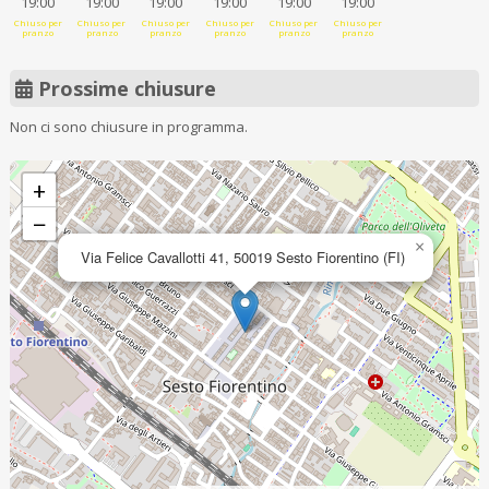
19:00
19:00
19:00
19:00
19:00
19:00
Chiuso per
Chiuso per
Chiuso per
Chiuso per
Chiuso per
Chiuso per
pranzo
pranzo
pranzo
pranzo
pranzo
pranzo
Prossime chiusure
Non ci sono chiusure in programma.
+
−
×
Via Felice Cavallotti 41, 50019 Sesto Fiorentino (FI)