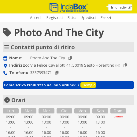
Hai un'attività?
Accedi
Registrati
Ritira
Spedisci
Prezzi
Photo And The City
Contatti punto di ritiro
Nome:
Photo And The City
Indirizzo:
Via Felice Cavallotti 41, 50019 Sesto Fiorentino (FI)
Telefono:
3337393471
Come scrivo l'indirizzo nel mio ordine?
Esempio
Orari
Lun
Mar
Mer
Gio
Ven
Sab
Dom
09:00
09:00
09:00
09:00
09:00
09:00
Chiuso
13:00
13:00
13:00
13:00
13:00
13:00
-
-
-
-
-
-
16:00
16:00
16:00
16:00
16:00
16:00