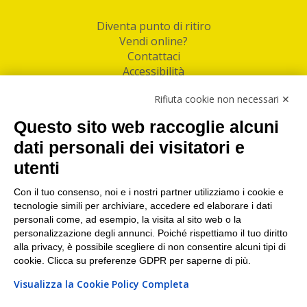
Diventa punto di ritiro
Vendi online?
Contattaci
Accessibilità
Follow Us
Rifiuta cookie non necessari ✕
Facebook
Questo sito web raccoglie alcuni
Linkedin
dati personali dei visitatori e
utenti
I nostri punti di ritiro e spedizione pacchi nelle
maggiori città italiane
Con il tuo consenso, noi e i nostri partner utilizziamo i cookie e
tecnologie simili per archiviare, accedere ed elaborare i dati
Torino
|
Milano
|
Roma
|
Bologna
|
Firenze
|
Genova
|
personali come, ad esempio, la visita al sito web o la
Napoli
|
Varese
personalizzazione degli annunci. Poiché rispettiamo il tuo diritto
alla privacy, è possibile scegliere di non consentire alcuni tipi di
cookie. Clicca su preferenze GDPR per saperne di più.
Visualizza la Cookie Policy Completa
©2026 IndaBox srl