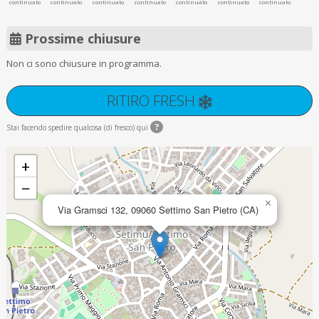
continuato
continuato
continuato
continuato
continuato
continuato
continuato
Prossime chiusure
Non ci sono chiusure in programma.
RITIRO FRESH
Stai facendo spedire qualcosa (di fresco) qui
+
−
×
Via Gramsci 132, 09060 Settimo San Pietro (CA)