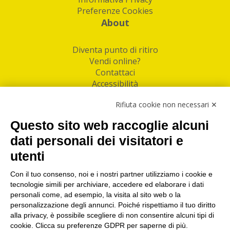
Preferenze Cookies
About
Diventa punto di ritiro
Vendi online?
Contattaci
Accessibilità
Follow Us
Rifiuta cookie non necessari ✕
Facebook
Questo sito web raccoglie alcuni
Linkedin
dati personali dei visitatori e
utenti
I nostri punti di ritiro e spedizione pacchi nelle
maggiori città italiane
Con il tuo consenso, noi e i nostri partner utilizziamo i cookie e
tecnologie simili per archiviare, accedere ed elaborare i dati
Torino
|
Milano
|
Roma
|
Bologna
|
Firenze
|
Genova
|
personali come, ad esempio, la visita al sito web o la
Napoli
|
Varese
personalizzazione degli annunci. Poiché rispettiamo il tuo diritto
alla privacy, è possibile scegliere di non consentire alcuni tipi di
cookie. Clicca su preferenze GDPR per saperne di più.