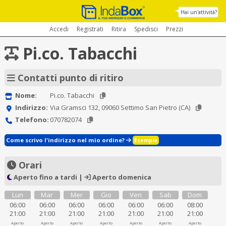
Hai un'attività?
Accedi
Registrati
Ritira
Spedisci
Prezzi
Pi.co. Tabacchi
Contatti punto di ritiro
Nome:
Pi.co. Tabacchi
Indirizzo:
Via Gramsci 132, 09060 Settimo San Pietro (CA)
Telefono:
070782074
Come scrivo l'indirizzo nel mio ordine?
Esempio
Orari
Aperto fino a tardi |
Aperto domenica
Lun
Mar
Mer
Gio
Ven
Sab
Dom
06:00
06:00
06:00
06:00
06:00
06:00
08:00
21:00
21:00
21:00
21:00
21:00
21:00
21:00
Aperto
Aperto
Aperto
Aperto
Aperto
Aperto
Aperto