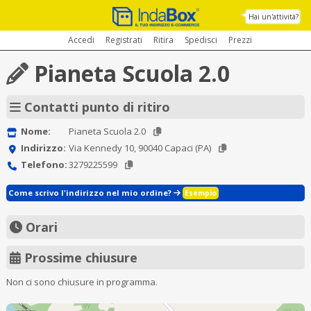
Hai un'attività?
Accedi
Registrati
Ritira
Spedisci
Prezzi
Pianeta Scuola 2.0
Contatti punto di ritiro
Nome:
Pianeta Scuola 2.0
Indirizzo:
Via Kennedy 10, 90040 Capaci (PA)
Telefono:
3279225599
Come scrivo l'indirizzo nel mio ordine?
Esempio
Orari
Prossime chiusure
Non ci sono chiusure in programma.