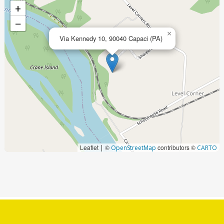
+
−
×
Via Kennedy 10, 90040 Capaci (PA)
Leaflet
©
contributors ©
|
OpenStreetMap
CARTO