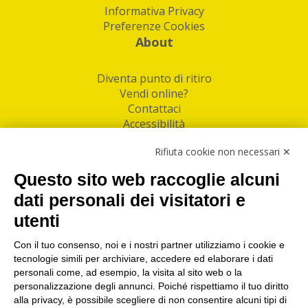
Informativa Privacy
Preferenze Cookies
About
Diventa punto di ritiro
Vendi online?
Contattaci
Accessibilità
Follow Us
Rifiuta cookie non necessari ✕
Facebook
Questo sito web raccoglie alcuni
Linkedin
dati personali dei visitatori e
utenti
I nostri punti di ritiro e spedizione pacchi nelle
maggiori città italiane
Con il tuo consenso, noi e i nostri partner utilizziamo i cookie e
tecnologie simili per archiviare, accedere ed elaborare i dati
Torino
|
Milano
|
Roma
|
Bologna
|
Firenze
|
Genova
|
personali come, ad esempio, la visita al sito web o la
Napoli
|
Varese
personalizzazione degli annunci. Poiché rispettiamo il tuo diritto
alla privacy, è possibile scegliere di non consentire alcuni tipi di