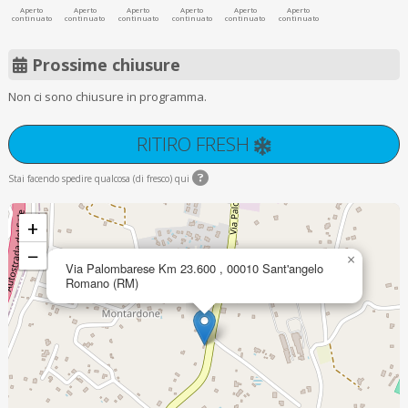
Aperto
Aperto
Aperto
Aperto
Aperto
Aperto
continuato
continuato
continuato
continuato
continuato
continuato
Prossime chiusure
Non ci sono chiusure in programma.
RITIRO FRESH
Stai facendo spedire qualcosa (di fresco) qui
+
−
×
Via Palombarese Km 23.600 , 00010 Sant'angelo
Romano (RM)