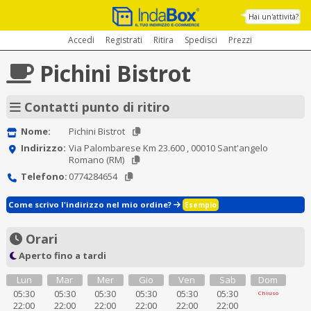
Hai un'attività?
Accedi
Registrati
Ritira
Spedisci
Prezzi
Pichini Bistrot
Contatti punto di ritiro
Nome:
Pichini Bistrot
Indirizzo:
Via Palombarese Km 23.600 , 00010 Sant'angelo
Romano (RM)
Telefono:
0774284654
Come scrivo l'indirizzo nel mio ordine?
Esempio
Orari
Aperto fino a tardi
Lun
Mar
Mer
Gio
Ven
Sab
Dom
05:30
05:30
05:30
05:30
05:30
05:30
Chiuso
22:00
22:00
22:00
22:00
22:00
22:00