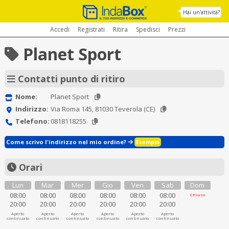
Hai un'attività?
Accedi
Registrati
Ritira
Spedisci
Prezzi
Planet Sport
Contatti punto di ritiro
Nome:
Planet Sport
Indirizzo:
Via Roma 145, 81030 Teverola (CE)
Telefono:
0818118255
Come scrivo l'indirizzo nel mio ordine?
Esempio
Orari
Lun
Mar
Mer
Gio
Ven
Sab
Dom
08:00
08:00
08:00
08:00
08:00
08:00
Chiuso
20:00
20:00
20:00
20:00
20:00
20:00
Aperto
Aperto
Aperto
Aperto
Aperto
Aperto
continuato
continuato
continuato
continuato
continuato
continuato