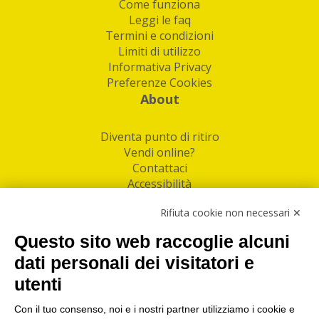
Come funziona
Leggi le faq
Termini e condizioni
Limiti di utilizzo
Informativa Privacy
Preferenze Cookies
About
Diventa punto di ritiro
Vendi online?
Contattaci
Accessibilità
Follow Us
Rifiuta cookie non necessari ✕
Facebook
Questo sito web raccoglie alcuni
Linkedin
dati personali dei visitatori e
utenti
I nostri punti di ritiro e spedizione pacchi nelle
maggiori città italiane
Con il tuo consenso, noi e i nostri partner utilizziamo i cookie e