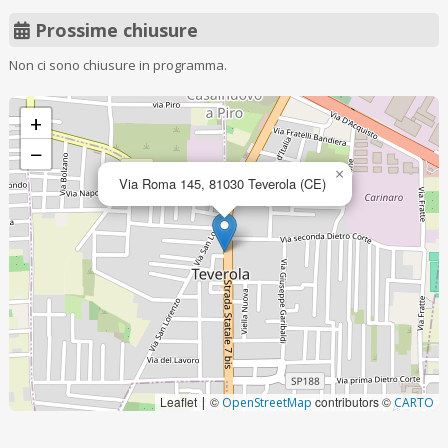
Prossime chiusure
Non ci sono chiusure in programma.
+
−
×
Via Roma 145, 81030 Teverola (CE)
Leaflet
©
contributors ©
|
OpenStreetMap
CARTO