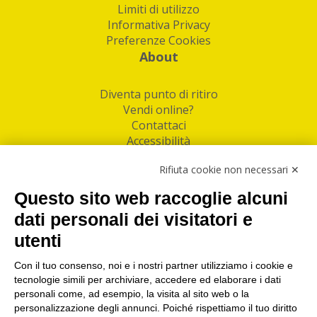
Limiti di utilizzo
Informativa Privacy
Preferenze Cookies
About
Diventa punto di ritiro
Vendi online?
Contattaci
Accessibilità
Follow Us
Rifiuta cookie non necessari ✕
Facebook
Questo sito web raccoglie alcuni
Linkedin
dati personali dei visitatori e
utenti
I nostri punti di ritiro e spedizione pacchi nelle
maggiori città italiane
Con il tuo consenso, noi e i nostri partner utilizziamo i cookie e
tecnologie simili per archiviare, accedere ed elaborare i dati
Torino
|
Milano
|
Roma
|
Bologna
|
Firenze
|
Genova
|
personali come, ad esempio, la visita al sito web o la
Napoli
|
Varese
personalizzazione degli annunci. Poiché rispettiamo il tuo diritto