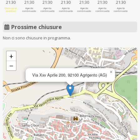
21:30
21:30
21:30
21:30
21:30
21:30
21:30
Chiuso al
Aperto
Aperto
Aperto
Aperto
Aperto
Aperto
mattino
continuato
continuato
continuato
continuato
continuato
continuato
Prossime chiusure
Non ci sono chiusure in programma.
+
−
×
Via Xxv Aprile 200, 92100 Agrigento (AG)