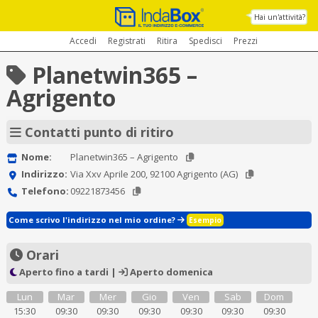
Hai un'attività?
Accedi
Registrati
Ritira
Spedisci
Prezzi
Planetwin365 –
Agrigento
Contatti punto di ritiro
Nome:
Planetwin365 – Agrigento
Indirizzo:
Via Xxv Aprile 200, 92100 Agrigento (AG)
Telefono:
09221873456
Come scrivo l'indirizzo nel mio ordine?
Esempio
Orari
Aperto fino a tardi |
Aperto domenica
Lun
Mar
Mer
Gio
Ven
Sab
Dom
15:30
09:30
09:30
09:30
09:30
09:30
09:30