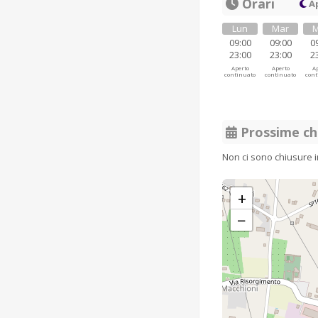
Orari
Ap
Lun
Mar
M
09:00
09:00
0
23:00
23:00
2
Aperto
Aperto
Ap
continuato
continuato
cont
Prossime ch
Non ci sono chiusure 
+
−