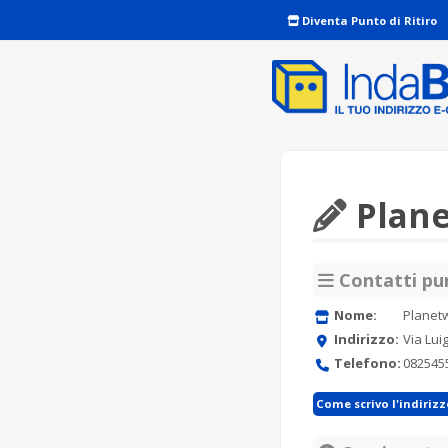
Diventa Punto di Ritiro
Plane
Contatti pun
Nome:
Planet
Indirizzo:
Via Lui
Telefono:
082545
Come scrivo l'indiriz