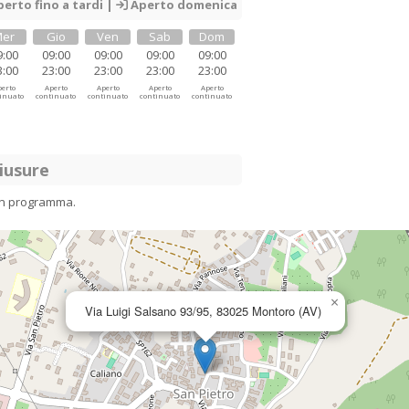
erto fino a tardi |
Aperto domenica
er
Gio
Ven
Sab
Dom
9:00
09:00
09:00
09:00
09:00
3:00
23:00
23:00
23:00
23:00
erto
Aperto
Aperto
Aperto
Aperto
inuato
continuato
continuato
continuato
continuato
iusure
in programma.
×
Via Luigi Salsano 93/95, 83025 Montoro (AV)