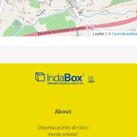
Leaflet
©
|
OpenStreetM
About
Diventa punto di ritiro
Vendi online?