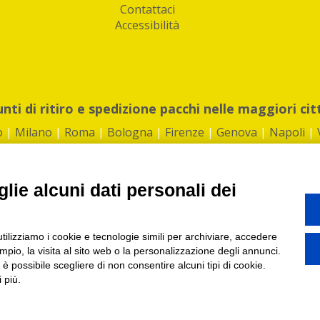
Contattaci
Accessibilità
unti di ritiro e spedizione pacchi nelle maggiori cit
o
|
Milano
|
Roma
|
Bologna
|
Firenze
|
Genova
|
Napoli
|
lie alcuni dati personali dei
©2026 IndaBox srl
utilizziamo i cookie e tecnologie simili per archiviare, accedere
1360012 | REA: RM 1494760 | Cap.Soc.: 50.000€ |
Whistleblowing
|
Privacy
|
ti di ritiro tra Bar, Tabaccai, Edicole e Kipoint per ritirare i tuoi acquisti onli
pio, la visita al sito web o la personalizzazione degli annunci.
, è possibile scegliere di non consentire alcuni tipi di cookie.
 più.