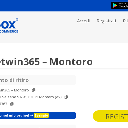
Accedi
Registrati
Rit
twin365 – Montoro
to di ritiro
win365 – Montoro
gi Salsano 93/95, 83025 Montoro (AV)
5367
REGIST
zo nel mio ordine?
Esempio