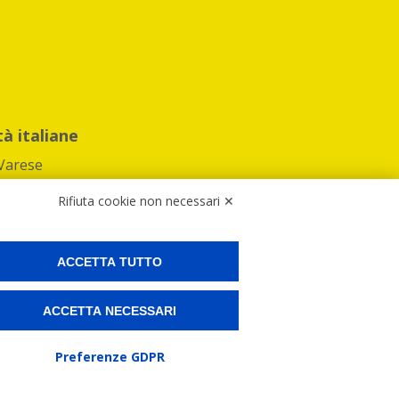
tà italiane
Varese
Rifiuta cookie non necessari ✕
ACCETTA TUTTO
Preferenze Cookies
ACCETTA NECESSARI
ne e spedire i tuoi pacchi.
Preferenze GDPR