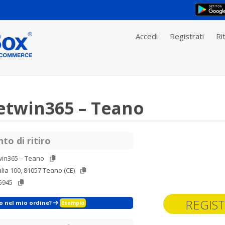
Accedi
Registrati
Rit
etwin365 – Teano
to di ritiro
win365 – Teano
talia 100, 81057 Teano (CE)
5945
REGIST
zo nel mio ordine?
Esempio