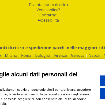
Diventa punto di ritiro
Vendi online?
Contattaci
Accessibilità
unti di ritiro e spedizione pacchi nelle maggiori cit
o
|
Milano
|
Roma
|
Bologna
|
Firenze
|
Genova
|
Napoli
|
lie alcuni dati personali dei
©2026 IndaBox srl
utilizziamo i cookie e tecnologie simili per archiviare, accedere
1360012 | REA: RM 1494760 | Cap.Soc.: 50.000€ |
Whistleblowing
|
Privacy
|
ti di ritiro tra Bar, Tabaccai, Edicole e Kipoint per ritirare i tuoi acquisti onli
pio, la visita al sito web o la personalizzazione degli annunci.
, è possibile scegliere di non consentire alcuni tipi di cookie.
 più.