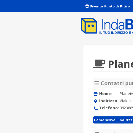
Diventa Punto di Ritiro
Plan
Contatti pun
Nome:
Planet
Indirizzo:
Viale I
Telefono:
082388
Come scrivo l'indiriz