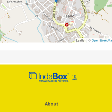
Leaflet
©
|
OpenStreetM
About