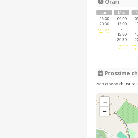
Orari
Lun
Mar
M
15:00
09:00
0
20:30
13:00
1
-
Chiuso al
mattino
15:00
1
20:30
2
Chiuso per
Chiu
pranzo
pr
Prossime ch
Non ci sono chiusure 
+
−