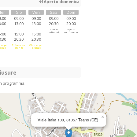
Aperto domenica
er
Gio
Ven
Sab
Dom
9:00
09:00
09:00
09:00
09:00
3:00
13:00
13:00
20:30
20:00
-
-
-
Aperto
Aperto
continuato
continuato
5:00
15:00
15:00
0:30
20:30
20:30
so per
Chiuso per
Chiuso per
anzo
pranzo
pranzo
iusure
in programma.
×
Viale Italia 100, 81057 Teano (CE)